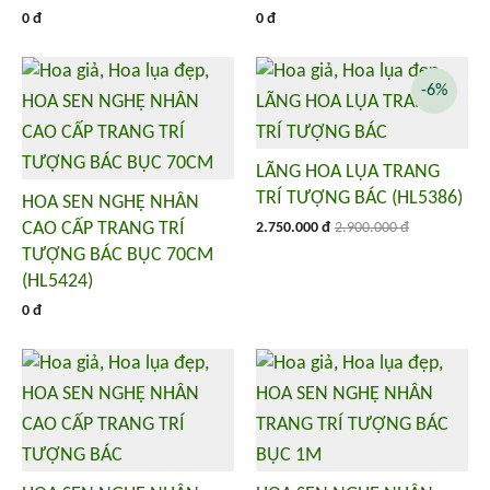
0 đ
0 đ
-6%
LÃNG HOA LỤA TRANG
TRÍ TƯỢNG BÁC (HL5386)
HOA SEN NGHỆ NHÂN
CAO CẤP TRANG TRÍ
2.750.000 đ
2.900.000 đ
TƯỢNG BÁC BỤC 70CM
(HL5424)
0 đ