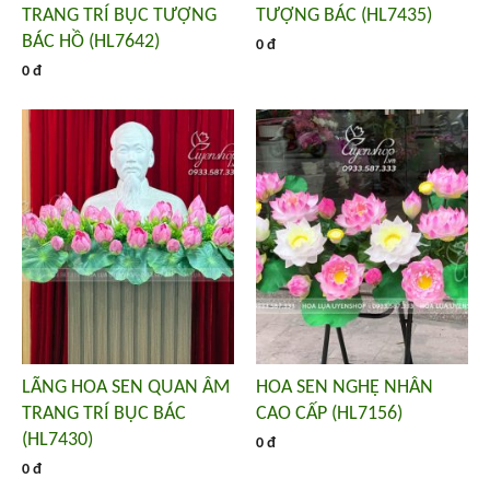
TRANG TRÍ BỤC TƯỢNG
TƯỢNG BÁC (HL7435)
BÁC HỒ (HL7642)
0 đ
0 đ
LÃNG HOA SEN QUAN ÂM
HOA SEN NGHỆ NHÂN
TRANG TRÍ BỤC BÁC
CAO CẤP (HL7156)
(HL7430)
0 đ
0 đ