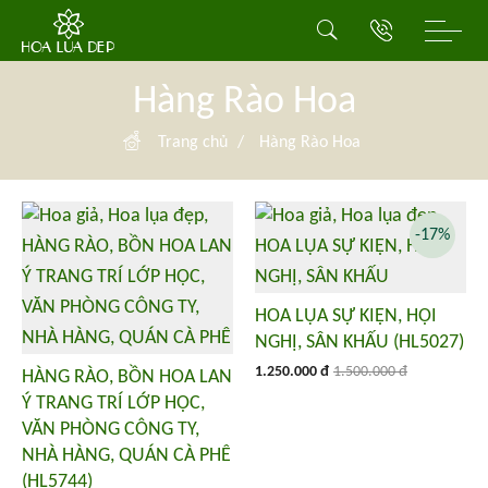
Hàng Rào Hoa
Trang chủ
/
Hàng Rào Hoa
-17%
HOA LỤA SỰ KIỆN, HỘI
NGHỊ, SÂN KHẤU (HL5027)
1.250.000 đ
1.500.000 đ
HÀNG RÀO, BỒN HOA LAN
Ý TRANG TRÍ LỚP HỌC,
VĂN PHÒNG CÔNG TY,
NHÀ HÀNG, QUÁN CÀ PHÊ
(HL5744)