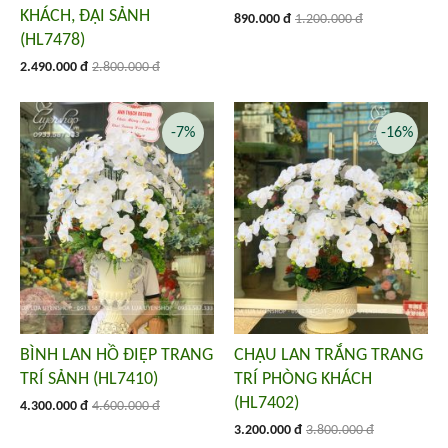
KHÁCH, ĐẠI SẢNH
890.000 đ
1.200.000 đ
(HL7478)
2.490.000 đ
2.800.000 đ
-7%
-16%
BÌNH LAN HỒ ĐIỆP TRANG
CHẬU LAN TRẮNG TRANG
TRÍ SẢNH (HL7410)
TRÍ PHÒNG KHÁCH
(HL7402)
4.300.000 đ
4.600.000 đ
3.200.000 đ
3.800.000 đ