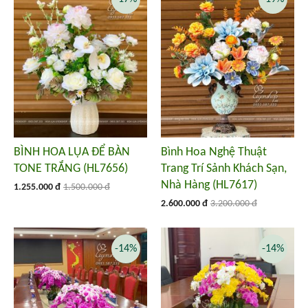
BÌNH HOA LỤA ĐỂ BÀN
Bình Hoa Nghệ Thuật
TONE TRẮNG (HL7656)
Trang Trí Sảnh Khách Sạn,
Nhà Hàng (HL7617)
1.255.000 đ
1.500.000 đ
2.600.000 đ
3.200.000 đ
-14%
-14%