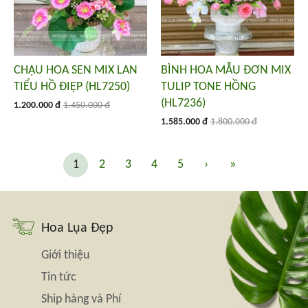
CHẬU HOA SEN MIX LAN
BÌNH HOA MẪU ĐƠN MIX
TIỂU HỒ ĐIỆP (HL7250)
TULIP TONE HỒNG
(HL7236)
1.200.000 đ
1.450.000 đ
1.585.000 đ
1.800.000 đ
1
2
3
4
5
›
»
Hoa Lụa Đẹp
Giới thiệu
Tin tức
Ship hàng và Phí