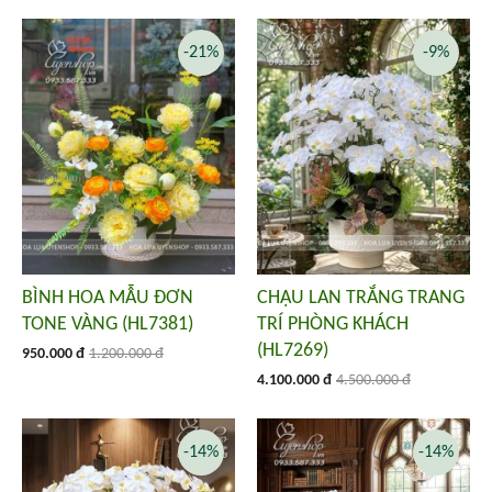
-21%
-9%
BÌNH HOA MẪU ĐƠN
CHẬU LAN TRẮNG TRANG
TONE VÀNG (HL7381)
TRÍ PHÒNG KHÁCH
(HL7269)
950.000 đ
1.200.000 đ
4.100.000 đ
4.500.000 đ
-14%
-14%