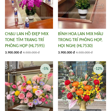
CHẬU LAN HỒ ĐIỆP MIX
BÌNH HOA LAN MIX MÀU
TONE TÍM TRANG TRÍ
TRONG TRÍ PHÒNG HỌP,
PHÒNG HỌP (HL7595)
HỘI NGHỊ (HL7530)
3.900.000 đ
4.500.000 đ
3.900.000 đ
4.500.000 đ
-5%
-12%