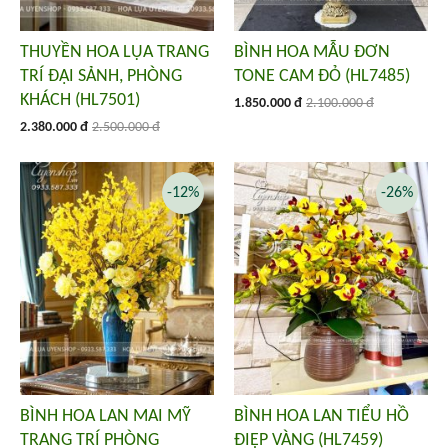
THUYỀN HOA LỤA TRANG
BÌNH HOA MẪU ĐƠN
TRÍ ĐẠI SẢNH, PHÒNG
TONE CAM ĐỎ (HL7485)
KHÁCH (HL7501)
1.850.000 đ
2.100.000 đ
2.380.000 đ
2.500.000 đ
-12%
-26%
BÌNH HOA LAN MAI MỸ
BÌNH HOA LAN TIỂU HỒ
TRANG TRÍ PHÒNG
ĐIỆP VÀNG (HL7459)