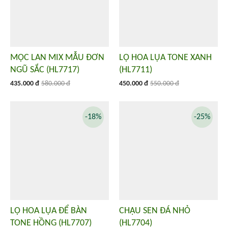
MỘC LAN MIX MẪU ĐƠN
LỌ HOA LỤA TONE XANH
NGŨ SẮC (HL7717)
(HL7711)
435.000 đ
580.000 đ
450.000 đ
550.000 đ
-18%
-25%
LỌ HOA LỤA ĐỂ BÀN
CHẬU SEN ĐÁ NHỎ
TONE HỒNG (HL7707)
(HL7704)