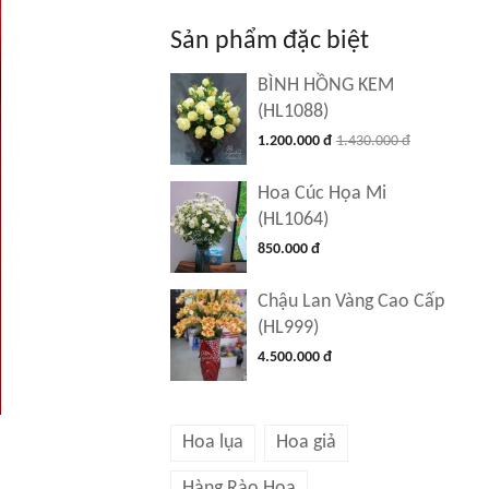
Sản phẩm đặc biệt
BÌNH HỒNG KEM
(HL1088)
1.200.000 đ
1.430.000 đ
Hoa Cúc Họa Mi
(HL1064)
850.000 đ
Chậu Lan Vàng Cao Cấp
(HL999)
4.500.000 đ
Hoa lụa
Hoa giả
Hàng Rào Hoa