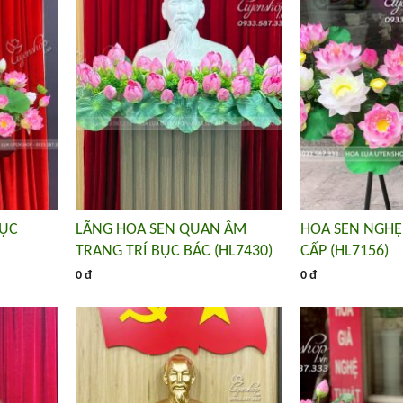
BỤC
LÃNG HOA SEN QUAN ÂM
HOA SEN NGHỆ
TRANG TRÍ BỤC BÁC (HL7430)
CẤP (HL7156)
0 đ
0 đ