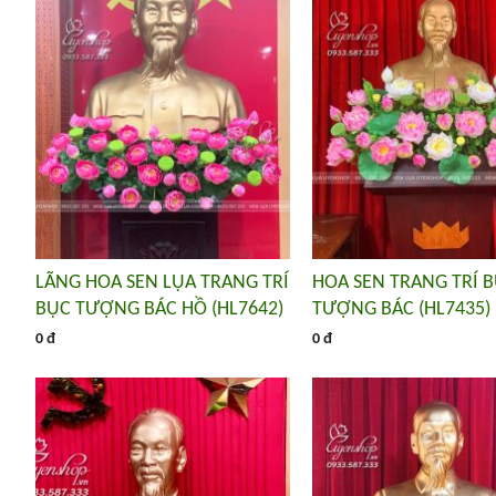
LÃNG HOA SEN LỤA TRANG TRÍ
HOA SEN TRANG TRÍ 
BỤC TƯỢNG BÁC HỒ (HL7642)
TƯỢNG BÁC (HL7435)
0 đ
0 đ