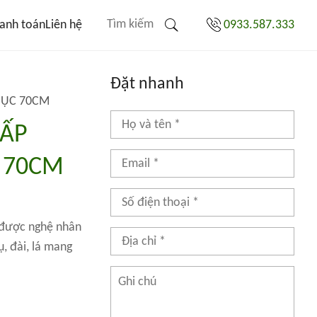
anh toán
Liên hệ
0933.587.333
Đặt nhanh
BỤC 70CM
CẤP
 70CM
 được nghệ nhân
, đài, lá mang