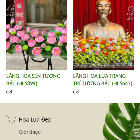
LÃNG HOA SEN TƯỢNG
LÃNG HOA LỤA TRANG
BÁC (HL6899)
TRÍ TƯỢNG BÁC (HL6647)
0 đ
0 đ
Hoa Lụa Đẹp
Giới thiệu