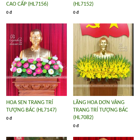
CAO CẤP (HL7156)
(HL7152)
0 đ
0 đ
HOA SEN TRANG TRÍ
LÃNG HOA DƠN VÀNG
TƯỢNG BÁC (HL7147)
TRANG TRÍ TƯỢNG BÁC
(HL7082)
0 đ
0 đ