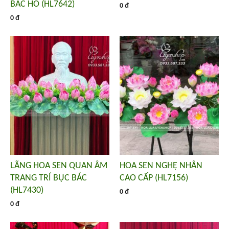
BÁC HỒ (HL7642)
0 đ
0 đ
LÃNG HOA SEN QUAN ÂM
HOA SEN NGHỆ NHÂN
TRANG TRÍ BỤC BÁC
CAO CẤP (HL7156)
(HL7430)
0 đ
0 đ