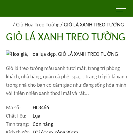
/
Giỏ Hoa Treo Tường
/
GIỎ LÁ XANH TREO TƯỜNG
GIỎ LÁ XANH TREO TƯỜNG
Giỏ lá treo tường màu xanh tươi mát, trang trí phòng
khách, nhà hàng, quán cà phê, spa,… Trang trí giỏ lá xanh
trong nhà cho bạn có cảm giác như đang sống hòa mình
với thiên nhiên xanh thoải mái và rất...
Mã số:
HL3466
Chất liệu:
Lụa
Tình trạng:
Còn hàng
Kích thước:
Dài 60cm, rộng 30cm.