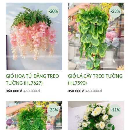
-20%
-23%
GIỎ HOA TỬ ĐẰNG TREO
GIỎ LÁ CÂY TREO TƯỜNG
TƯỜNG (HL7627)
(HL7590)
360.000 đ
450.000 đ
350.000 đ
450.000 đ
-23%
-11%