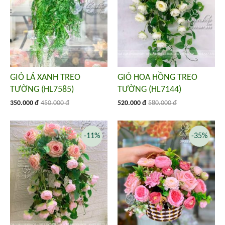
GIỎ LÁ XANH TREO
GIỎ HOA HỒNG TREO
TƯỜNG (HL7585)
TƯỜNG (HL7144)
350.000 đ
450.000 đ
520.000 đ
580.000 đ
-11%
-35%