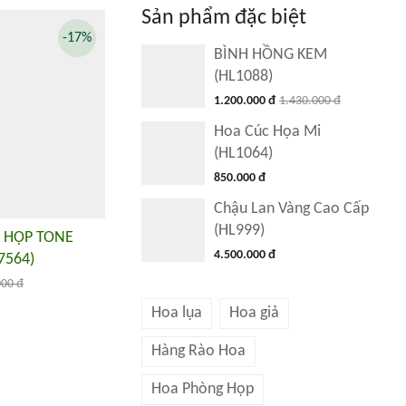
Sản phẩm đặc biệt
-17%
BÌNH HỒNG KEM
(HL1088)
1.200.000 đ
1.430.000 đ
Hoa Cúc Họa Mi
(HL1064)
850.000 đ
Chậu Lan Vàng Cao Cấp
(HL999)
 HỌP TONE
4.500.000 đ
7564)
000 đ
Hoa lụa
Hoa giả
Hàng Rào Hoa
Hoa Phòng Họp