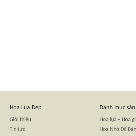
Hoa Lụa Đẹp
Danh mục sả
Giới thiệu
Hoa lụa – Hoa g
Tin tức
Hoa Nhỏ Để Bà