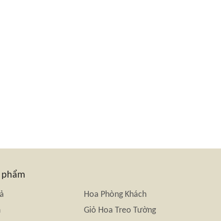
n phẩm
iả
Hoa Phòng Khách
n
Giỏ Hoa Treo Tường