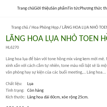
Trang chủ
Giới thiệu
Sản phẩm
Tin tức
Phương thức th
Trang chủ
/
Hoa Phòng Họp
/
LÃNG HOA LỤA NHỎ TO
LÃNG HOA LỤA NHỎ TOEN 
HL6270
Lãng hoa lụa để bàn với tone hồng mix vàng kem mới mẻ.
xinh xắn với cách cắm tự nhiên, tone màu nổi bật sẽ là m
văn phòng hay sự kiện của các buổi meeting,… Lãng hoa...
Chất liệu:
Lụa
Tình trạng:
Còn hàng
Kích thước:
Lãng hoa dài 60cm, xòe rộng 25cm.