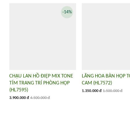
-14%
CHẬU LAN HỒ ĐIỆP MIX TONE
LÃNG HOA BÀN HỌP 
TÍM TRANG TRÍ PHÒNG HỌP
CAM (HL7572)
(HL7595)
1.350.000 đ
1.500.000 đ
3.900.000 đ
4.500.000 đ