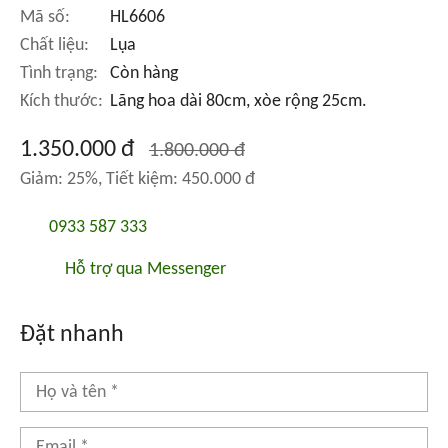
Mã số:
HL6606
Chất liệu:
Lụa
Tình trạng:
Còn hàng
Kích thước:
Lãng hoa dài 80cm, xòe rộng 25cm.
1.350.000 đ
1.800.000 đ
Giảm: 25%, Tiết kiệm: 450.000 đ
0933 587 333
Hỗ trợ qua Messenger
Đặt nhanh