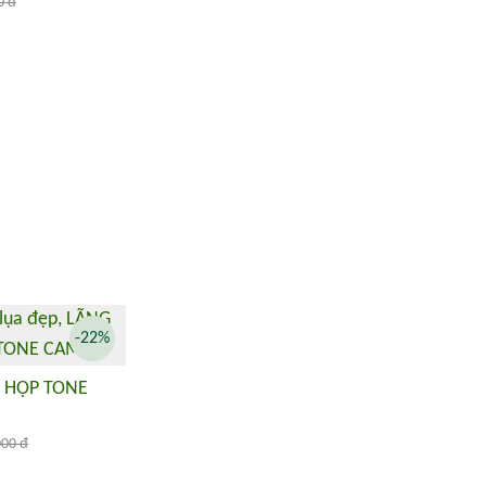
0 đ
-22%
 HỌP TONE
000 đ