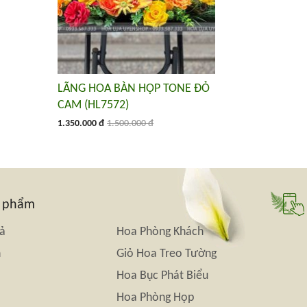
LÃNG HOA BÀN HỌP TONE ĐỎ
CAM (HL7572)
1.350.000 đ
1.500.000 đ
n phẩm
iả
Hoa Phòng Khách
n
Giỏ Hoa Treo Tường
Hoa Bục Phát Biểu
Hoa Phòng Họp