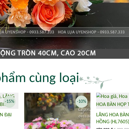
phẩm cùng loại
-15%
-10%
N ĐẠI
LÃNG HOA BÀN
HỒNG (HL7605