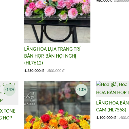
980.000 đ
1.200.00
LÃNG HOA LỤA TRANG TRÍ
BÀN HỌP, BÀN HỘI NGHỊ
(HL7612)
1.350.000 đ
1.500.000 đ
-14%
-10%
LÃNG HOA BÀN
CAM (HL7568)
IX TONE
G HỌP
1.100.000 đ
1.400.