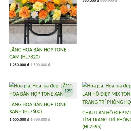
580.000 đ
680.000 đ
LÃNG HOA BÀN HỌP TONE
CAM (HL7820)
1.250.000 đ
1.500.000 đ
-12%
LÃNG HOA BÀN HỌP TONE
XANH (HL7600)
CHẬU LAN HỒ ĐIỆP M
TÍM TRANG TRÍ PHÒN
1.600.000 đ
1.800.000 đ
(HL7595)