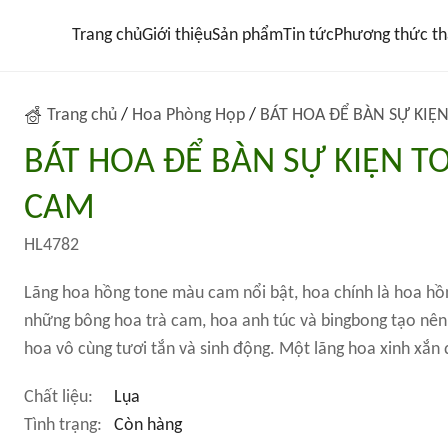
Trang chủ
Giới thiệu
Sản phẩm
Tin tức
Phương thức th
Trang chủ
/
Hoa Phòng Họp
/
BÁT HOA ĐỂ BÀN SỰ KIỆ
BÁT HOA ĐỂ BÀN SỰ KIỆN T
CAM
HL4782
Lãng hoa hồng tone màu cam nổi bật, hoa chính là hoa h
những bông hoa trà cam, hoa anh túc và bingbong tạo nê
hoa vô cùng tươi tắn và sinh động. Một lãng hoa xinh xắn đ
Chất liệu:
Lụa
Tình trạng:
Còn hàng