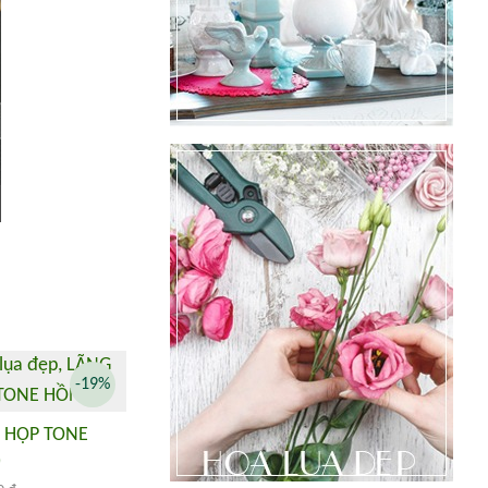
-19%
 HỌP TONE
)