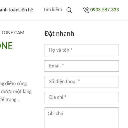
anh toán
Liên hệ
0933.587.333
N TONE CAM
Đặt nhanh
ONE
ồng điểm cùng
n được một lãng
ể trang...