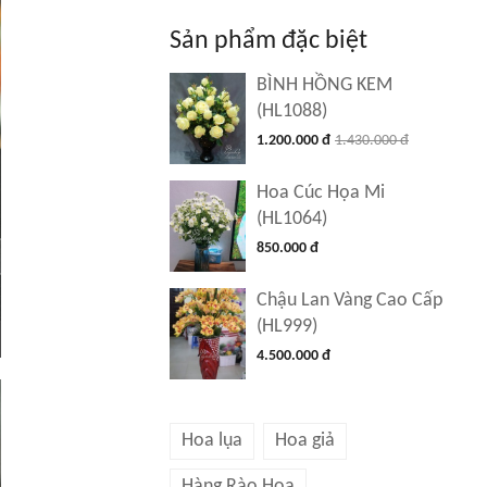
Sản phẩm đặc biệt
BÌNH HỒNG KEM
(HL1088)
1.200.000 đ
1.430.000 đ
Hoa Cúc Họa Mi
(HL1064)
850.000 đ
Chậu Lan Vàng Cao Cấp
(HL999)
4.500.000 đ
Hoa lụa
Hoa giả
Hàng Rào Hoa