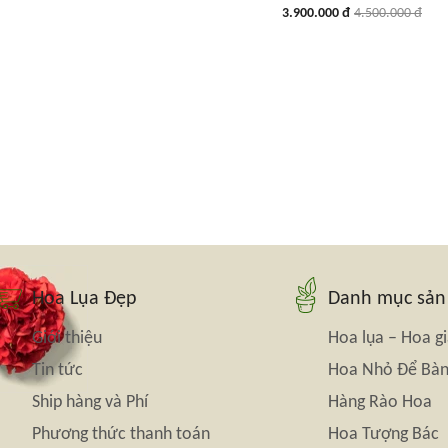
3.900.000 đ
4.500.000 đ
Hoa Lụa Đẹp
Danh mục sả
Giới thiệu
Hoa lụa – Hoa g
Tin tức
Hoa Nhỏ Để Bà
Ship hàng và Phí
Hàng Rào Hoa
Phương thức thanh toán
Hoa Tượng Bác