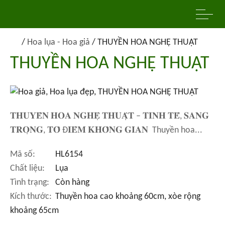
/
Hoa lụa - Hoa giả
/
THUYỀN HOA NGHỆ THUẬT
THUYỀN HOA NGHỆ THUẬT
𝐓𝐇𝐔𝐘𝐄̂̀𝐍 𝐇𝐎𝐀 𝐍𝐆𝐇𝐄̣̂ 𝐓𝐇𝐔𝐀̣̂𝐓 – 𝐓𝐈𝐍𝐇 𝐓𝐄̂́, 𝐒𝐀𝐍𝐆
𝐓𝐑𝐎̣𝐍𝐆, 𝐓𝐎̂ Đ𝐈𝐄̂̉𝐌 𝐊𝐇𝐎̂𝐍𝐆 𝐆𝐈𝐀𝐍 Thuyền hoa...
Mã số:
HL6154
Chất liệu:
Lụa
Tình trạng:
Còn hàng
Kích thước:
Thuyền hoa cao khoảng 60cm, xòe rộng
khoảng 65cm