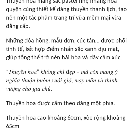
Thuyền hoa mang sắc pastel nhẹ nhàng hòa
quyện cùng thiết kế dáng thuyền thanh lịch, tạo
nên một tác phẩm trang trí vừa mềm mại vừa
đẳng cấp.
Những đóa hồng, mẫu đơn, cúc tán… được phối
tinh tế, kết hợp điểm nhấn sắc xanh dịu mát,
giúp tổng thể trở nên hài hòa và đầy cảm xúc.
“𝑇ℎ𝑢𝑦𝑒̂̀𝑛 ℎ𝑜𝑎” 𝑘ℎ𝑜̂𝑛𝑔 𝑐ℎ𝑖̉ đ𝑒̣𝑝 – 𝑚𝑎̀ 𝑐𝑜̀𝑛 𝑚𝑎𝑛𝑔 𝑦́
𝑛𝑔ℎ𝑖̃𝑎 𝑡ℎ𝑢𝑎̣̂𝑛 𝑏𝑢𝑜̂̀𝑚 𝑥𝑢𝑜̂𝑖 𝑔𝑖𝑜́, 𝑚𝑎𝑦 𝑚𝑎̆́𝑛 𝑣𝑎̀ 𝑡ℎ𝑖̣𝑛ℎ
𝑣𝑢̛𝑜̛̣𝑛𝑔 𝑐ℎ𝑜 𝑔𝑖𝑎 𝑐ℎ𝑢̉.
Thuyền hoa được cắm theo dáng một phía.
Thuyền hoa cao khoảng 60cm, xòe rộng khoảng
65cm