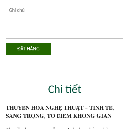
ĐẶT HÀNG
Chi tiết
𝐓𝐇𝐔𝐘𝐄̂̀𝐍 𝐇𝐎𝐀 𝐍𝐆𝐇𝐄̣̂ 𝐓𝐇𝐔𝐀̣̂𝐓 – 𝐓𝐈𝐍𝐇 𝐓𝐄̂́,
𝐒𝐀𝐍𝐆 𝐓𝐑𝐎̣𝐍𝐆, 𝐓𝐎̂ Đ𝐈𝐄̂̉𝐌 𝐊𝐇𝐎̂𝐍𝐆 𝐆𝐈𝐀𝐍