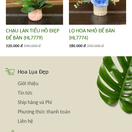
CHẬU LAN TIỂU HỒ ĐIỆP
LỌ HOA NHỎ ĐỂ BÀN
ĐỂ BÀN (HL7779)
(HL7774)
520.000 đ
590.000 đ
180.000 đ
250.000 đ
Hoa Lụa Đẹp
Giới thiệu
Tin tức
Ship hàng và Phí
Phương thức thanh toán
Liên hệ