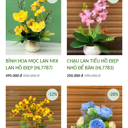
BÌNH HOA MỘC LAN MIX
CHẬU LAN TIỂU HỒ ĐIỆP
LAN HỒ ĐIỆP (HL7787)
NHỎ ĐỂ BÀN (HL7783)
495.000 đ
650.000 đ
250.000 đ
390.000 đ
-12%
-28%