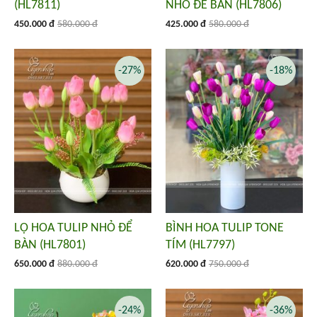
(HL7811)
NHỎ ĐỂ BÀN (HL7806)
450.000 đ
580.000 đ
425.000 đ
580.000 đ
-27%
-18%
LỌ HOA TULIP NHỎ ĐỂ
BÌNH HOA TULIP TONE
BÀN (HL7801)
TÍM (HL7797)
650.000 đ
880.000 đ
620.000 đ
750.000 đ
-24%
-36%