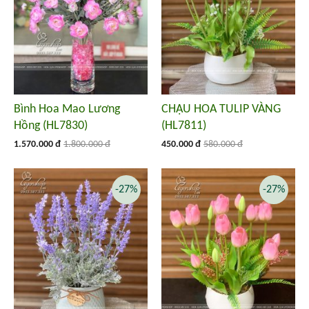
Bình Hoa Mao Lương
CHẬU HOA TULIP VÀNG
Hồng (HL7830)
(HL7811)
1.570.000 đ
1.800.000 đ
450.000 đ
580.000 đ
-27%
-27%