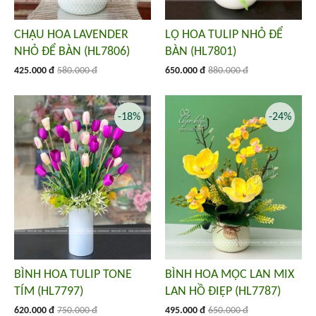
CHẬU HOA LAVENDER
LỌ HOA TULIP NHỎ ĐỂ
NHỎ ĐỂ BÀN (HL7806)
BÀN (HL7801)
425.000 đ
580.000 đ
650.000 đ
880.000 đ
-18%
-24%
BÌNH HOA TULIP TONE
BÌNH HOA MỘC LAN MIX
TÍM (HL7797)
LAN HỒ ĐIỆP (HL7787)
620.000 đ
750.000 đ
495.000 đ
650.000 đ