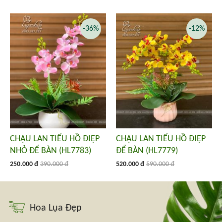
-36%
-12%
CHẬU LAN TIỂU HỒ ĐIỆP
CHẬU LAN TIỂU HỒ ĐIỆP
NHỎ ĐỂ BÀN (HL7783)
ĐỂ BÀN (HL7779)
250.000 đ
390.000 đ
520.000 đ
590.000 đ
Hoa Lụa Đẹp