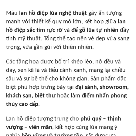
Mẫu
lan hồ điệp lũa nghệ thuật
gây ấn tượng
mạnh với thiết kế quy mô lớn, kết hợp giữa
lan
hồ điệp sắc tím rực rỡ
và
đế gỗ lũa tự nhiên
đầy
tính mỹ thuật. Tổng thể tạo nên vẻ đẹp vừa sang
trọng, vừa gần gũi với thiên nhiên.
Các tầng hoa được bố trí khéo léo, nở đều và
dày, xen kẽ lá và tiểu cảnh xanh, mang lại chiều
sâu và sự bề thế cho không gian. Sản phẩm đặc
biệt phù hợp trưng bày tại
đại sảnh, showroom,
khách sạn, biệt thự
hoặc làm
điểm nhấn phong
thủy cao cấp
.
Lan hồ điệp tượng trưng cho
phú quý – thịnh
vượng – viên mãn
, kết hợp cùng lũa mang ý
nghĩa
bền vững và trường tồn
, rất được ưa