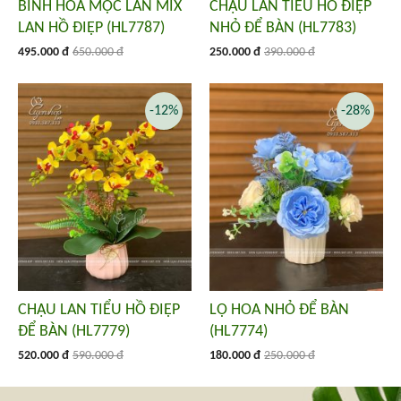
BÌNH HOA MỘC LAN MIX
CHẬU LAN TIỂU HỒ ĐIỆP
LAN HỒ ĐIỆP (HL7787)
NHỎ ĐỂ BÀN (HL7783)
495.000 đ
650.000 đ
250.000 đ
390.000 đ
-12%
-28%
CHẬU LAN TIỂU HỒ ĐIỆP
LỌ HOA NHỎ ĐỂ BÀN
ĐỂ BÀN (HL7779)
(HL7774)
520.000 đ
590.000 đ
180.000 đ
250.000 đ