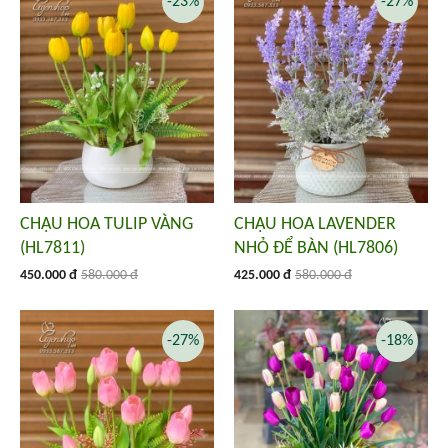
-23%
-27%
CHẬU HOA TULIP VÀNG
CHẬU HOA LAVENDER
(HL7811)
NHỎ ĐỂ BÀN (HL7806)
450.000 đ
580.000 đ
425.000 đ
580.000 đ
-27%
-18%