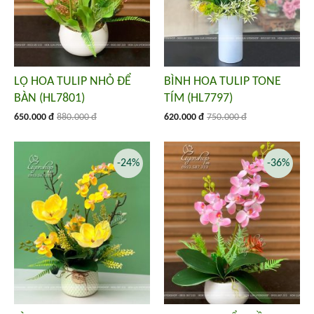
LỌ HOA TULIP NHỎ ĐỂ
BÌNH HOA TULIP TONE
BÀN (HL7801)
TÍM (HL7797)
650.000 đ
880.000 đ
620.000 đ
750.000 đ
-24%
-36%