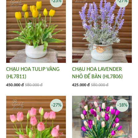
-23%
-27%
CHẬU HOA TULIP VÀNG
CHẬU HOA LAVENDER
(HL7811)
NHỎ ĐỂ BÀN (HL7806)
450.000 đ
580.000 đ
425.000 đ
580.000 đ
-27%
-18%