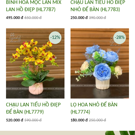
BÌNH HOA MỘC LAN MIX
CHẬU LAN TIỂU HỒ ĐIỆP
LAN HỒ ĐIỆP (HL7787)
NHỎ ĐỂ BÀN (HL7783)
495.000 đ
650.000 đ
250.000 đ
390.000 đ
-12%
-28%
CHẬU LAN TIỂU HỒ ĐIỆP
LỌ HOA NHỎ ĐỂ BÀN
ĐỂ BÀN (HL7779)
(HL7774)
520.000 đ
590.000 đ
180.000 đ
250.000 đ