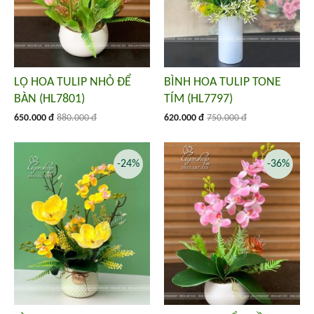
LỌ HOA TULIP NHỎ ĐỂ
BÌNH HOA TULIP TONE
BÀN (HL7801)
TÍM (HL7797)
650.000 đ
880.000 đ
620.000 đ
750.000 đ
-24%
-36%