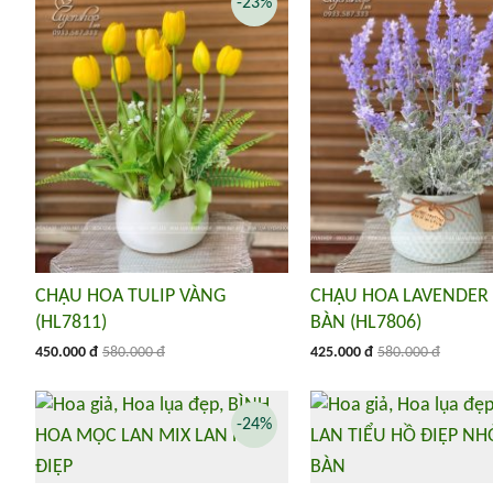
-23%
CHẬU HOA TULIP VÀNG
CHẬU HOA LAVENDER
(HL7811)
BÀN (HL7806)
450.000 đ
580.000 đ
425.000 đ
580.000 đ
-24%