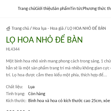
Trang chủ
Giới thiệu
Sản phẩm
Tin tức
Phương thức th
Trang chủ
/
Hoa lụa - Hoa giả
/
LỌ HOA NHỎ ĐỂ BÀN
LỌ HOA NHỎ ĐỂ BÀN
HL4344
Một bình hoa nhỏ xinh mang phong cách trong sáng, 1 chút
hẳn sẽ là một sản phẩm trang trí mà nhiều không gian cực
trí. Lọ hoa được cắm theo kiểu một phía, thích hợp để...
Chất liệu:
Lụa
Tình trạng:
Còn hàng
Kích thước:
Bình hoa và hoa có kích thước cao 25cm, xòe