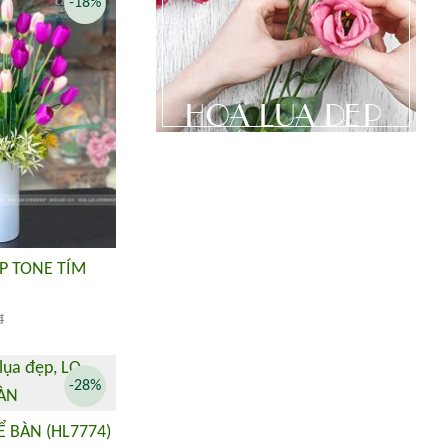
-18%
P TONE TÍM
đ
-28%
 BÀN (HL7774)