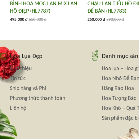
BÌNH HOA MỘC LAN MIX LAN
CHẬU LAN TIỂU HỒ Đ
HỒ ĐIỆP (HL7787)
ĐỂ BÀN (HL7783)
495.000 đ
650.000 đ
250.000 đ
390.000 đ
Hoa Lụa Đẹp
Danh mục sả
Giới thiệu
Hoa lụa – Hoa g
Tin tức
Hoa Nhỏ Để Bà
Ship hàng và Phí
Hàng Rào Hoa
Phương thức thanh toán
Hoa Tượng Bác
Liên hệ
Hoa Khô – Quà 
Sản phẩm đặc bi