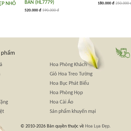
BÀN (HL7779)
IỆP NHỎ
180.000 đ
250.000 
520.000 đ
590.000 đ
n phẩm
iả
Hoa Phòng Khách
n
Giỏ Hoa Treo Tường
Hoa Bục Phát Biểu
Hoa Phòng Họp
Tặng
Hoa Cài Áo
ệt
Sản phẩm khuyến mại
© 2010-2026 Bản quyền thuộc về
Hoa Lụa Đẹp.