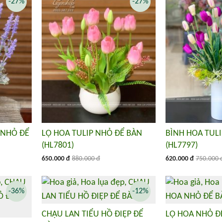
-27%
-27%
 NHỎ ĐỂ
LỌ HOA TULIP NHỎ ĐỂ BÀN
BÌNH HOA TULI
(HL7801)
(HL7797)
650.000 đ
880.000 đ
620.000 đ
750.000 
-36%
-12%
CHẬU LAN TIỂU HỒ ĐIỆP ĐỂ
LỌ HOA NHỎ ĐỂ