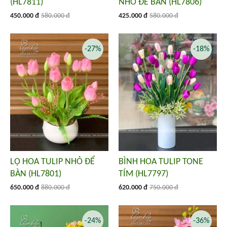
(HL7811)
NHỎ ĐỂ BÀN (HL7806)
450.000 đ
580.000 đ
425.000 đ
580.000 đ
-27%
-18%
LỌ HOA TULIP NHỎ ĐỂ
BÌNH HOA TULIP TONE
BÀN (HL7801)
TÍM (HL7797)
650.000 đ
880.000 đ
620.000 đ
750.000 đ
-24%
-36%