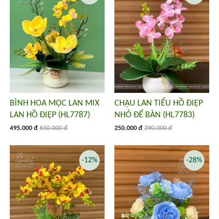
BÌNH HOA MỘC LAN MIX
CHẬU LAN TIỂU HỒ ĐIỆP
LAN HỒ ĐIỆP (HL7787)
NHỎ ĐỂ BÀN (HL7783)
495.000 đ
650.000 đ
250.000 đ
390.000 đ
-12%
-28%