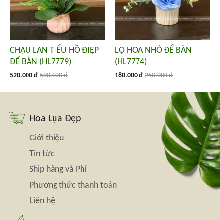
CHẬU LAN TIỂU HỒ ĐIỆP
LỌ HOA NHỎ ĐỂ BÀN
ĐỂ BÀN (HL7779)
(HL7774)
520.000 đ
590.000 đ
180.000 đ
250.000 đ
Hoa Lụa Đẹp
Giới thiệu
Tin tức
Ship hàng và Phí
Phương thức thanh toán
Liên hệ