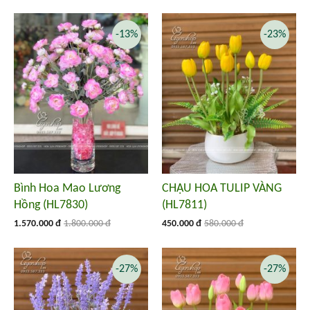
-13%
-23%
Bình Hoa Mao Lương
CHẬU HOA TULIP VÀNG
Hồng (HL7830)
(HL7811)
1.570.000 đ
1.800.000 đ
450.000 đ
580.000 đ
-27%
-27%