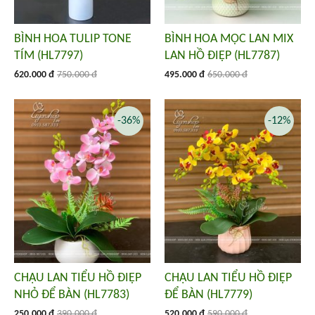
BÌNH HOA TULIP TONE
BÌNH HOA MỘC LAN MIX
TÍM (HL7797)
LAN HỒ ĐIỆP (HL7787)
620.000 đ
750.000 đ
495.000 đ
650.000 đ
-36%
-12%
CHẬU LAN TIỂU HỒ ĐIỆP
CHẬU LAN TIỂU HỒ ĐIỆP
NHỎ ĐỂ BÀN (HL7783)
ĐỂ BÀN (HL7779)
250.000 đ
390.000 đ
520.000 đ
590.000 đ