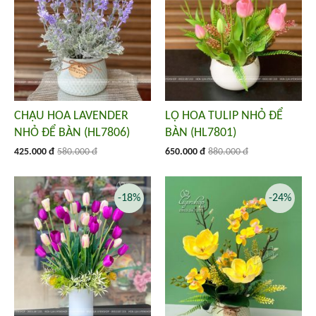
CHẬU HOA LAVENDER
LỌ HOA TULIP NHỎ ĐỂ
NHỎ ĐỂ BÀN (HL7806)
BÀN (HL7801)
425.000 đ
580.000 đ
650.000 đ
880.000 đ
-18%
-24%