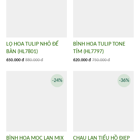
LỌ HOA TULIP NHỎ ĐỂ
BÌNH HOA TULIP TONE
BÀN (HL7801)
TÍM (HL7797)
650.000 đ
880.000 đ
620.000 đ
750.000 đ
-24%
-36%
BÌNH HOA MỘC LAN MIX
CHẬU LAN TIỂU HỒ ĐIỆP