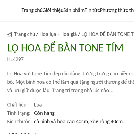
Trang chủ
Giới thiệu
Sản phẩm
Tin tức
Phương thức th
Trang chủ
/
Hoa lụa - Hoa giả
/
LỌ HOA ĐỂ BÀN TONE 
LỌ HOA ĐỂ BÀN TONE TÍM
HL4297
Lọ Hoa với tone Tím đẹp dịu dàng, tượng trưng cho niềm 
bó. Một bình hoa có thể làm quà tặng người thương để thể
và lưu giữ được lâu. Trang trí trong nhà lúc nào...
Chất liệu:
Lụa
Tình trạng:
Còn hàng
Kích thước:
cả bình và hoa cao 40cm, xòe rộng 40cm.