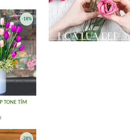
-18%
P TONE TÍM
đ
-28%