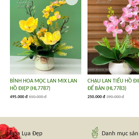
BÌNH HOA MỘC LAN MIX LAN
CHẬU LAN TIỂU HỒ Đ
HỒ ĐIỆP (HL7787)
ĐỂ BÀN (HL7783)
495.000 đ
650.000 đ
250.000 đ
390.000 đ
Hoa Lụa Đẹp
Danh mục sả