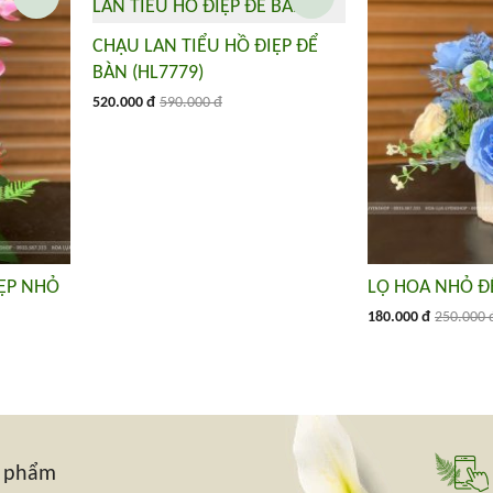
CHẬU LAN TIỂU HỒ ĐIỆP ĐỂ
BÀN (HL7779)
520.000 đ
590.000 đ
IỆP NHỎ
LỌ HOA NHỎ ĐỂ
180.000 đ
250.000 
n phẩm