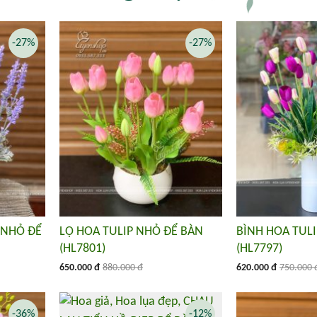
-27%
-27%
 NHỎ ĐỂ
LỌ HOA TULIP NHỎ ĐỂ BÀN
BÌNH HOA TULI
(HL7801)
(HL7797)
650.000 đ
880.000 đ
620.000 đ
750.000 
-36%
-12%