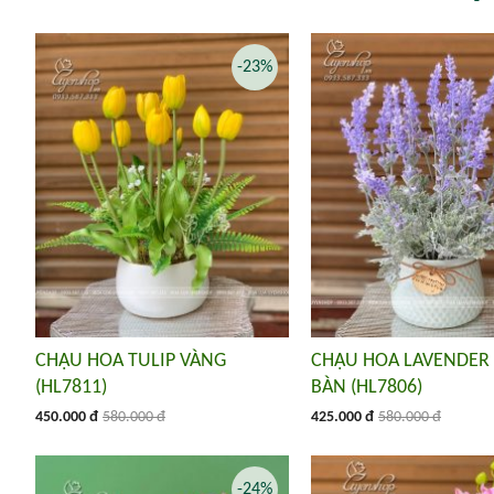
-23%
CHẬU HOA TULIP VÀNG
CHẬU HOA LAVENDER
(HL7811)
BÀN (HL7806)
450.000 đ
580.000 đ
425.000 đ
580.000 đ
-24%