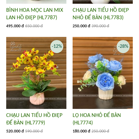
BÌNH HOA MỘC LAN MIX
CHẬU LAN TIỂU HỒ ĐIỆP
LAN HỒ ĐIỆP (HL7787)
NHỎ ĐỂ BÀN (HL7783)
495.000 đ
650.000 đ
250.000 đ
390.000 đ
-12%
-28%
CHẬU LAN TIỂU HỒ ĐIỆP
LỌ HOA NHỎ ĐỂ BÀN
ĐỂ BÀN (HL7779)
(HL7774)
520.000 đ
590.000 đ
180.000 đ
250.000 đ