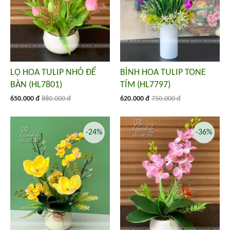
LỌ HOA TULIP NHỎ ĐỂ
BÌNH HOA TULIP TONE
BÀN (HL7801)
TÍM (HL7797)
650.000 đ
880.000 đ
620.000 đ
750.000 đ
-24%
-36%