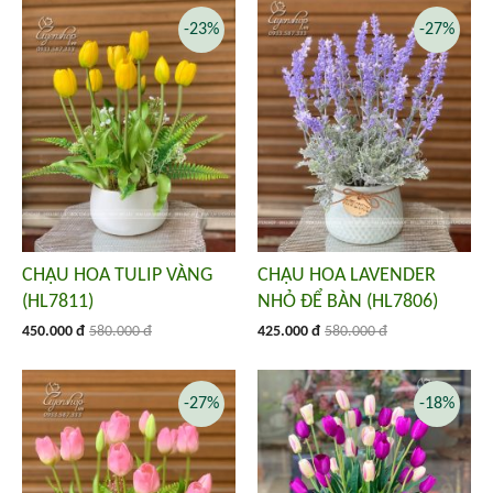
-23%
-27%
CHẬU HOA TULIP VÀNG
CHẬU HOA LAVENDER
(HL7811)
NHỎ ĐỂ BÀN (HL7806)
450.000 đ
580.000 đ
425.000 đ
580.000 đ
-27%
-18%