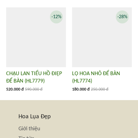
-12%
-28%
CHẬU LAN TIỂU HỒ ĐIỆP
LỌ HOA NHỎ ĐỂ BÀN
ĐỂ BÀN (HL7779)
(HL7774)
520.000 đ
590.000 đ
180.000 đ
250.000 đ
Hoa Lụa Đẹp
Giới thiệu