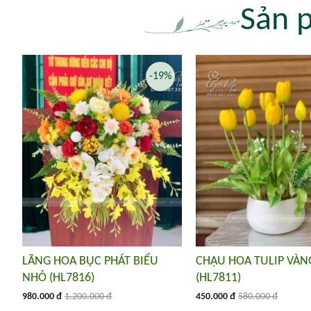
Sản 
-19%
LÃNG HOA BỤC PHÁT BIỂU
CHẬU HOA TULIP VÀN
NHỎ (HL7816)
(HL7811)
980.000 đ
1.200.000 đ
450.000 đ
580.000 đ