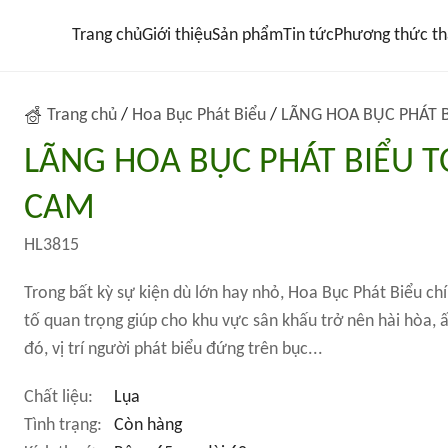
Trang chủ
Giới thiệu
Sản phẩm
Tin tức
Phương thức th
Trang chủ
/
Hoa Bục Phát Biểu
/
LÃNG HOA BỤC PHÁT 
LÃNG HOA BỤC PHÁT BIỂU 
CAM
HL3815
Trong bất kỳ sự kiện dù lớn hay nhỏ, Hoa Bục Phát Biểu ch
tố quan trọng giúp cho khu vực sân khấu trở nên hài hòa,
đó, vị trí người phát biểu đứng trên bục...
Chất liệu:
Lụa
Tình trạng:
Còn hàng