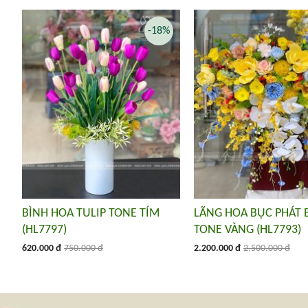
-18%
BÌNH HOA TULIP TONE TÍM
LÃNG HOA BỤC PHÁT 
(HL7797)
TONE VÀNG (HL7793)
620.000 đ
750.000 đ
2.200.000 đ
2.500.000 đ