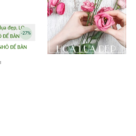
-27%
 NHỎ ĐỂ BÀN
đ