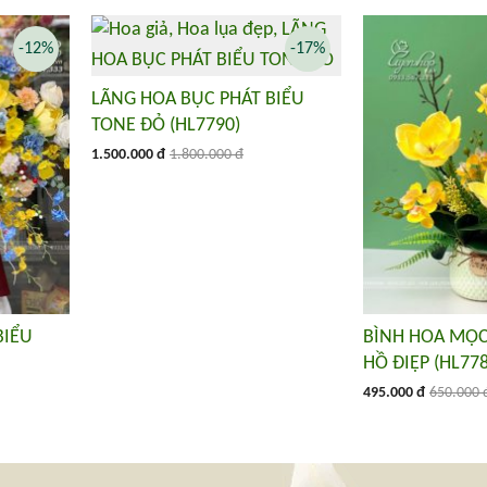
-12%
-17%
LÃNG HOA BỤC PHÁT BIỂU
TONE ĐỎ (HL7790)
1.500.000 đ
1.800.000 đ
BIỂU
BÌNH HOA MỘC
HỒ ĐIỆP (HL778
495.000 đ
650.000 