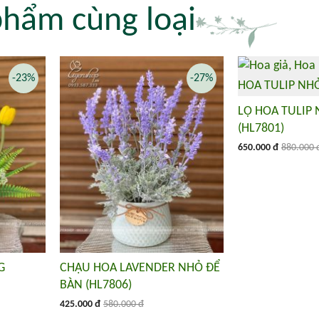
phẩm cùng loại
-23%
-27%
LỌ HOA TULIP
(HL7801)
650.000 đ
880.000 
G
CHẬU HOA LAVENDER NHỎ ĐỂ
BÀN (HL7806)
425.000 đ
580.000 đ