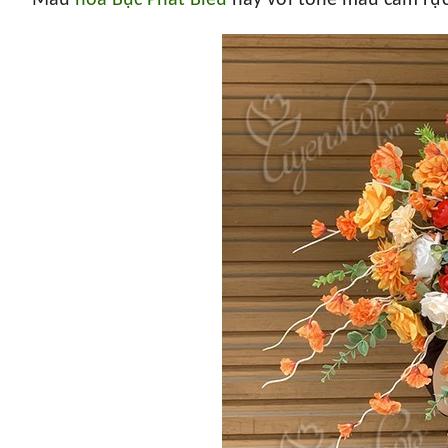
Mẫu
hoa Bục Phát Biểu
này với tone màu cam rực 