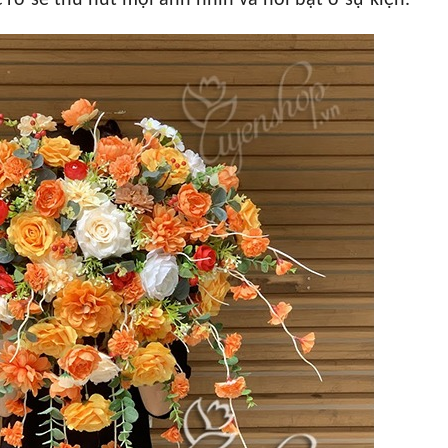
rỡ sẽ thu hút mọi ánh nhìn và nổi bật ở sự kiện.