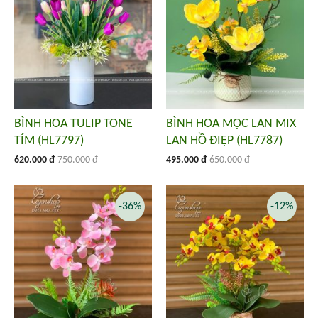
BÌNH HOA TULIP TONE
BÌNH HOA MỘC LAN MIX
TÍM (HL7797)
LAN HỒ ĐIỆP (HL7787)
620.000 đ
750.000 đ
495.000 đ
650.000 đ
-36%
-12%