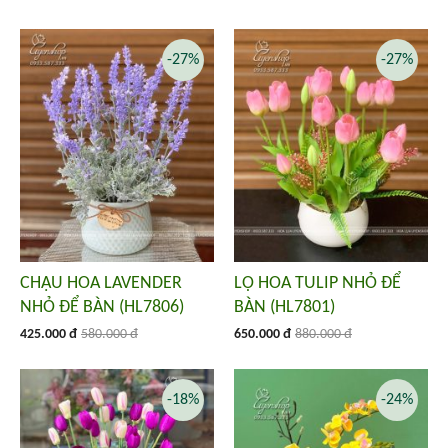
-27%
-27%
CHẬU HOA LAVENDER
LỌ HOA TULIP NHỎ ĐỂ
NHỎ ĐỂ BÀN (HL7806)
BÀN (HL7801)
425.000 đ
580.000 đ
650.000 đ
880.000 đ
-18%
-24%