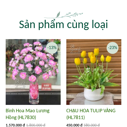
Sản phẩm cùng loại
-13%
-23%
Bình Hoa Mao Lương
CHẬU HOA TULIP VÀNG
Hồng (HL7830)
(HL7811)
1.570.000 đ
1.800.000 đ
450.000 đ
580.000 đ