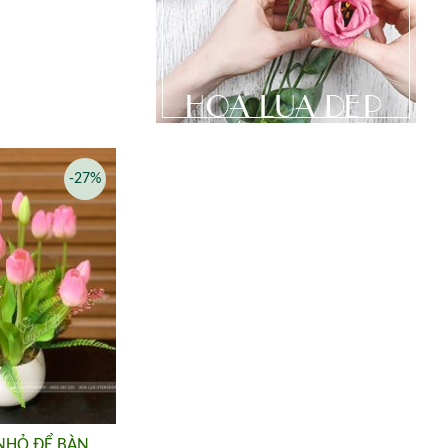
-27%
 NHỎ ĐỂ BÀN