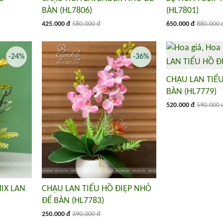
BÀN (HL7806)
(HL7801)
425.000 đ
580.000 đ
650.000 đ
880.000 
-24%
-36%
CHẬU LAN TIỂU
BÀN (HL7779)
520.000 đ
590.000 
IX LAN
CHẬU LAN TIỂU HỒ ĐIỆP NHỎ
ĐỂ BÀN (HL7783)
250.000 đ
390.000 đ