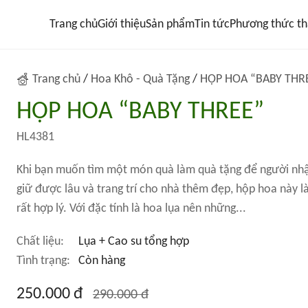
Trang chủ
Giới thiệu
Sản phẩm
Tin tức
Phương thức th
Trang chủ
/
Hoa Khô - Quà Tặng
/
HỘP HOA “BABY THR
HỘP HOA “BABY THREE”
HL4381
Khi bạn muốn tìm một món quà làm quà tặng để người nhậ
giữ được lâu và trang trí cho nhà thêm đẹp, hộp hoa này l
rất hợp lý. Với đặc tính là hoa lụa nên những...
Chất liệu:
Lụa + Cao su tổng hợp
Tình trạng:
Còn hàng
250.000 đ
290.000 đ