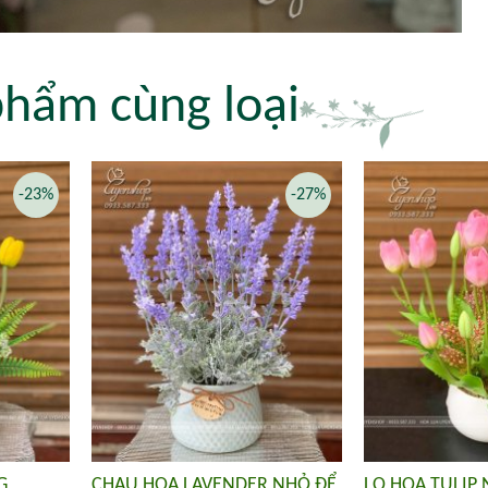
phẩm cùng loại
-23%
-27%
G
CHẬU HOA LAVENDER NHỎ ĐỂ
LỌ HOA TULIP