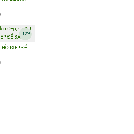
đ
-12%
 HỒ ĐIỆP ĐỂ
đ