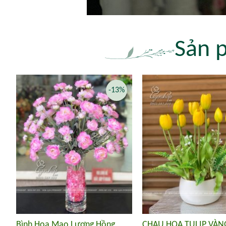
Sản 
-13%
Bình Hoa Mao Lương Hồng
CHẬU HOA TULIP VÀN