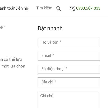
anh toán
Liên hệ
0933.587.333
EE”
Đặt nhanh
n có thể lưu
à một lựa chọn