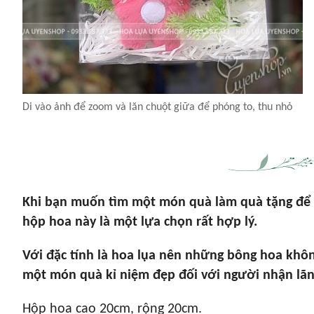
Di vào ảnh để zoom và lăn chuột giữa để phóng to, thu nhỏ
Khi bạn muốn tìm một món quà làm quà tặng để n
hộp hoa này là một lựa chọn rất hợp lý.
Với đặc tính là hoa lụa nên những bông hoa khô
một món quà kỉ niệm đẹp đối với người nhận lãn
Hộp hoa cao 20cm, rộng 20cm.