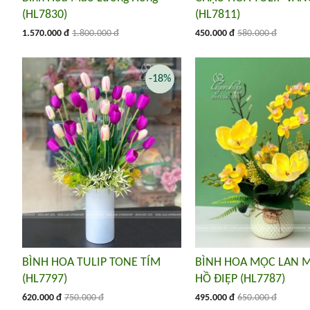
(HL7830)
(HL7811)
1.570.000 đ
1.800.000 đ
450.000 đ
580.000 đ
-18%
BÌNH HOA TULIP TONE TÍM
BÌNH HOA MỘC LAN M
(HL7797)
HỒ ĐIỆP (HL7787)
620.000 đ
750.000 đ
495.000 đ
650.000 đ