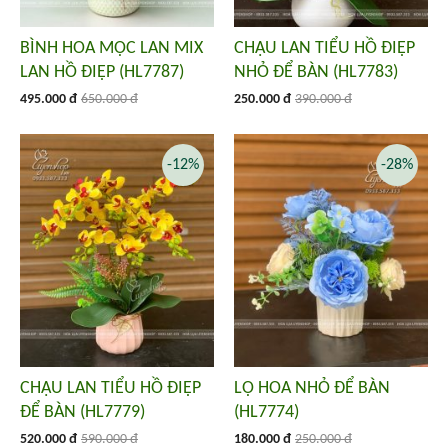
BÌNH HOA MỘC LAN MIX
CHẬU LAN TIỂU HỒ ĐIỆP
LAN HỒ ĐIỆP (HL7787)
NHỎ ĐỂ BÀN (HL7783)
495.000 đ
650.000 đ
250.000 đ
390.000 đ
-12%
-28%
CHẬU LAN TIỂU HỒ ĐIỆP
LỌ HOA NHỎ ĐỂ BÀN
ĐỂ BÀN (HL7779)
(HL7774)
520.000 đ
590.000 đ
180.000 đ
250.000 đ