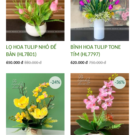
LỌ HOA TULIP NHỎ ĐỂ
BÌNH HOA TULIP TONE
BÀN (HL7801)
TÍM (HL7797)
650.000 đ
880.000 đ
620.000 đ
750.000 đ
-24%
-36%