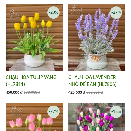
-23%
-27%
CHẬU HOA TULIP VÀNG
CHẬU HOA LAVENDER
(HL7811)
NHỎ ĐỂ BÀN (HL7806)
450.000 đ
580.000 đ
425.000 đ
580.000 đ
-27%
-18%