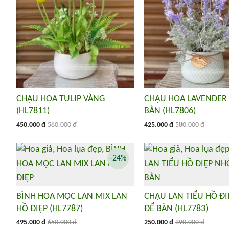
CHẬU HOA TULIP VÀNG
CHẬU HOA LAVENDER
(HL7811)
BÀN (HL7806)
450.000 đ
580.000 đ
425.000 đ
580.000 đ
-24%
BÌNH HOA MỘC LAN MIX LAN
CHẬU LAN TIỂU HỒ Đ
HỒ ĐIỆP (HL7787)
ĐỂ BÀN (HL7783)
495.000 đ
650.000 đ
250.000 đ
390.000 đ