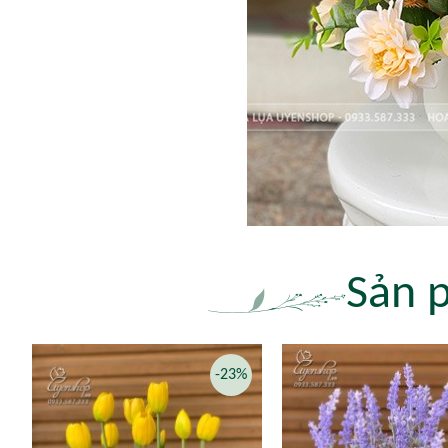
Sản 
-23%