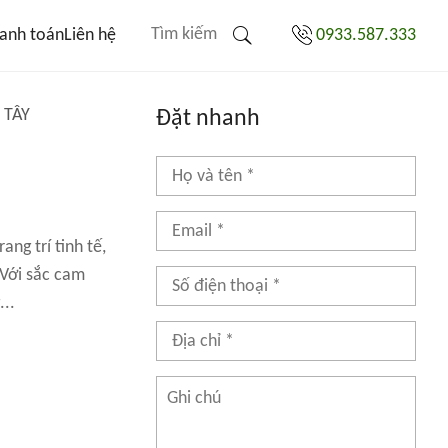
anh toán
Liên hệ
0933.587.333
 TÂY
Đặt nhanh
ng trí tinh tế,
 Với sắc cam
..