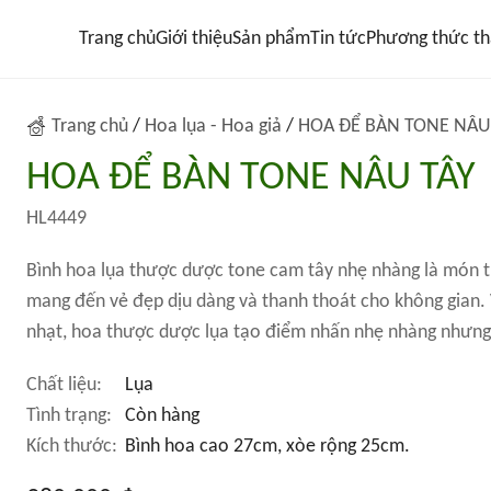
Trang chủ
Giới thiệu
Sản phẩm
Tin tức
Phương thức th
Trang chủ
/
Hoa lụa - Hoa giả
/
HOA ĐỂ BÀN TONE NÂU
HOA ĐỂ BÀN TONE NÂU TÂY
HL4449
Bình hoa lụa thược dược tone cam tây nhẹ nhàng là món tra
mang đến vẻ đẹp dịu dàng và thanh thoát cho không gian.
nhạt, hoa thược dược lụa tạo điểm nhấn nhẹ nhàng nhưng.
Chất liệu:
Lụa
Tình trạng:
Còn hàng
Kích thước:
Bình hoa cao 27cm, xòe rộng 25cm.