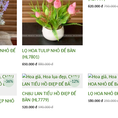
620.000 đ
750.000 
 NHỎ ĐỂ
LỌ HOA TULIP NHỎ ĐỂ BÀN
(HL7801)
650.000 đ
880.000 đ
-36%
-12%
CHẬU LAN TIỂU HỒ ĐIỆP ĐỂ
LỌ HOA NHỎ ĐỂ
BÀN (HL7779)
IỆP NHỎ
180.000 đ
250.000 
520.000 đ
590.000 đ