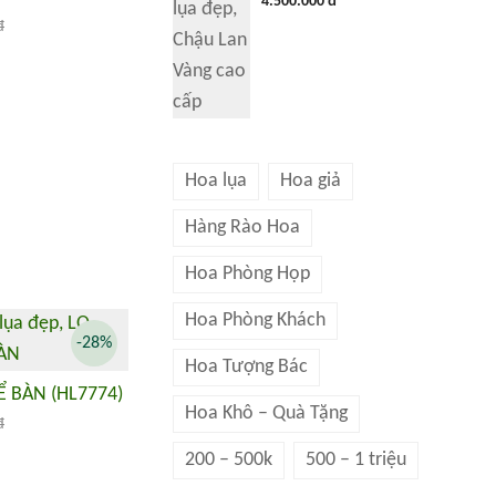
4.500.000 đ
đ
Hoa lụa
Hoa giả
Hàng Rào Hoa
Hoa Phòng Họp
Hoa Phòng Khách
-28%
Hoa Tượng Bác
 BÀN (HL7774)
Hoa Khô – Quà Tặng
đ
200 – 500k
500 – 1 triệu