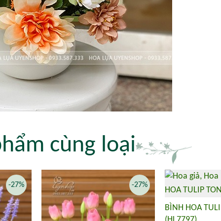
phẩm cùng loại
-27%
-27%
BÌNH HOA TULI
(HL7797)