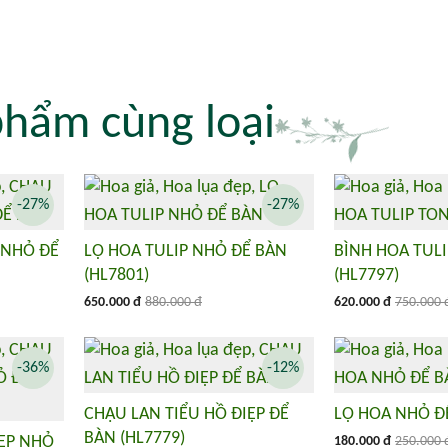
phẩm cùng loại
-27%
-27%
 NHỎ ĐỂ
LỌ HOA TULIP NHỎ ĐỂ BÀN
BÌNH HOA TULI
(HL7801)
(HL7797)
650.000 đ
880.000 đ
620.000 đ
750.000 
-36%
-12%
CHẬU LAN TIỂU HỒ ĐIỆP ĐỂ
LỌ HOA NHỎ ĐỂ
BÀN (HL7779)
IỆP NHỎ
180.000 đ
250.000 