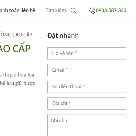
anh toán
Liên hệ
0933.587.333
HỒNG CAO CẤP
Đặt nhanh
AO CẤP
 thì giỏ hoa lụa
thể lưu giữ được