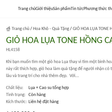
Trang chủ
Giới thiệu
Sản phẩm
Tin tức
Phương thức th
Trang chủ
/
Hoa Khô - Quà Tặng
/
GIỎ HOA LỤA TONE 
GIỎ HOA LỤA TONE HỒNG C
HL4158
Khi bạn muốn tìm một giỏ hoa Lụa thay vì tìm một bình hoa
này rất thích hợp, giỏ hoa làm quà tặng để người nhận có 
lâu và trang trí cho nhà thêm đẹp. Với...
Chất liệu:
Lụa + Cao su tổng hợp
Tình trạng:
Còn hàng
Kích thước:
Liên hệ đặt hàng