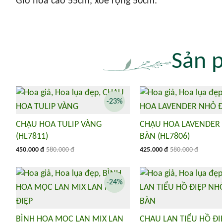
Giỏ hoa cao 55cm, xòe rộng 50cm.
Sản 
-23%
CHẬU HOA TULIP VÀNG
CHẬU HOA LAVENDER
(HL7811)
BÀN (HL7806)
450.000 đ
580.000 đ
425.000 đ
580.000 đ
-24%
BÌNH HOA MỘC LAN MIX LAN
CHẬU LAN TIỂU HỒ Đ