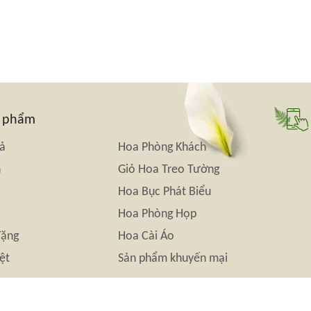
n phẩm
iả
Hoa Phòng Khách
n
Giỏ Hoa Treo Tường
Hoa Bục Phát Biểu
Hoa Phòng Họp
Tặng
Hoa Cài Áo
ệt
Sản phẩm khuyến mại
© 2010-2026 Bản quyền thuộc về
Hoa Lụa Đẹp.