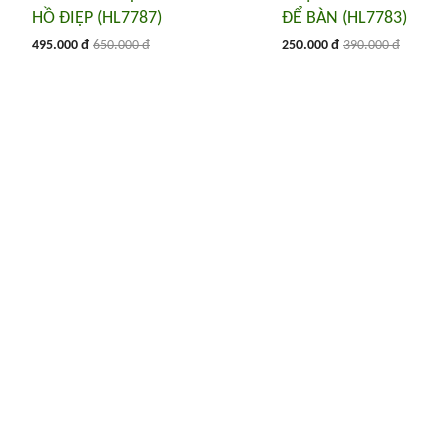
HỒ ĐIỆP (HL7787)
ĐỂ BÀN (HL7783)
495.000 đ
650.000 đ
250.000 đ
390.000 đ