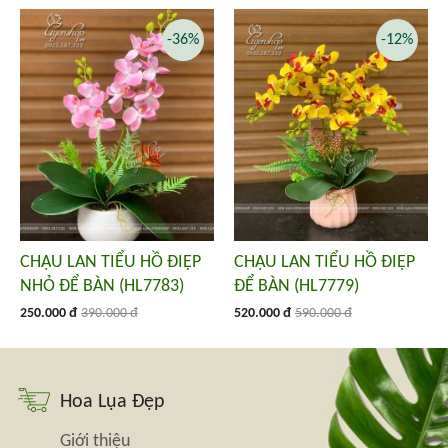
-36%
-12%
CHẬU LAN TIỂU HỒ ĐIỆP
CHẬU LAN TIỂU HỒ ĐIỆP
NHỎ ĐỂ BÀN (HL7783)
ĐỂ BÀN (HL7779)
250.000 đ
390.000 đ
520.000 đ
590.000 đ
Hoa Lụa Đẹp
Giới thiệu