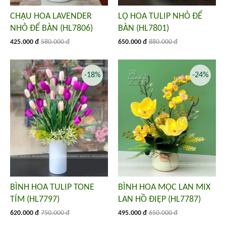
CHẬU HOA LAVENDER
LỌ HOA TULIP NHỎ ĐỂ
NHỎ ĐỂ BÀN (HL7806)
BÀN (HL7801)
425.000 đ
580.000 đ
650.000 đ
880.000 đ
-18%
-24%
BÌNH HOA TULIP TONE
BÌNH HOA MỘC LAN MIX
TÍM (HL7797)
LAN HỒ ĐIỆP (HL7787)
620.000 đ
750.000 đ
495.000 đ
650.000 đ