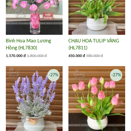
Bình Hoa Mao Lương
CHẬU HOA TULIP VÀNG
Hồng (HL7830)
(HL7811)
1.570.000 đ
1.800.000 đ
450.000 đ
580.000 đ
-27%
-27%