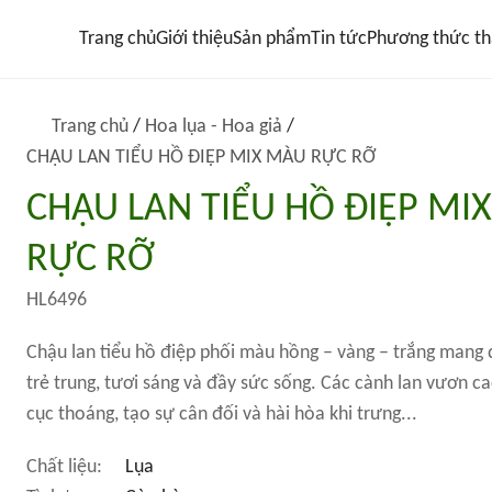
Trang chủ
Giới thiệu
Sản phẩm
Tin tức
Phương thức th
Trang chủ
/
Hoa lụa - Hoa giả
/
CHẬU LAN TIỂU HỒ ĐIỆP MIX MÀU RỰC RỠ
CHẬU LAN TIỂU HỒ ĐIỆP MI
RỰC RỠ
HL6496
Chậu lan tiểu hồ điệp phối màu hồng – vàng – trắng mang
trẻ trung, tươi sáng và đầy sức sống. Các cành lan vươn 
cục thoáng, tạo sự cân đối và hài hòa khi trưng...
Chất liệu:
Lụa