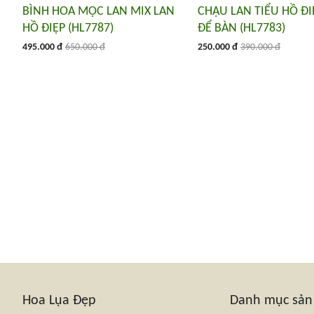
BÌNH HOA MỘC LAN MIX LAN
CHẬU LAN TIỂU HỒ Đ
HỒ ĐIỆP (HL7787)
ĐỂ BÀN (HL7783)
495.000 đ
650.000 đ
250.000 đ
390.000 đ
Hoa Lụa Đẹp
Danh mục sả