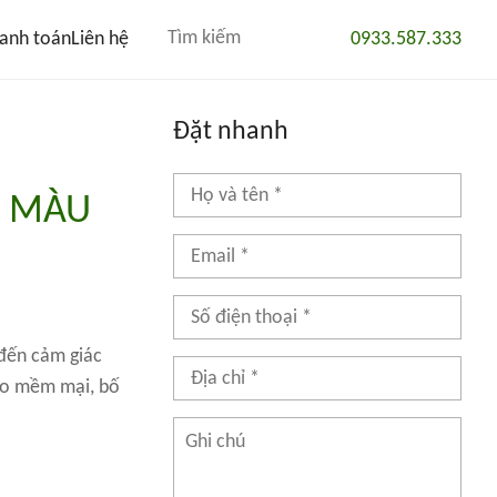
anh toán
Liên hệ
0933.587.333
Đặt nhanh
X MÀU
 đến cảm giác
cao mềm mại, bố