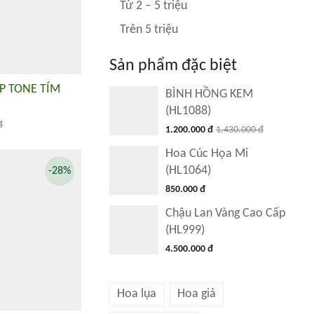
Từ 2 – 5 triệu
Trên 5 triệu
Sản phẩm đặc biệt
P TONE TÍM
BÌNH HỒNG KEM
(HL1088)
đ
1.200.000 đ
1.430.000 đ
Hoa Cúc Họa Mi
(HL1064)
-28%
850.000 đ
Chậu Lan Vàng Cao Cấp
(HL999)
4.500.000 đ
Hoa lụa
Hoa giả