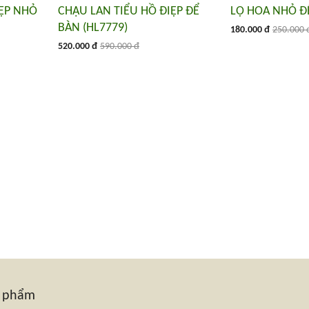
IỆP NHỎ
CHẬU LAN TIỂU HỒ ĐIỆP ĐỂ
LỌ HOA NHỎ ĐỂ
BÀN (HL7779)
180.000 đ
250.000 
520.000 đ
590.000 đ
n phẩm