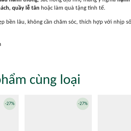
 đầu hanh thông
, sắc hồng dịu nhẹ mang ý nghĩa
hạnh
ách, quầy lễ tân
hoặc làm quà tặng tinh tế.
ẹp bền lâu, không cần chăm sóc, thích hợp với nhịp s
m
phẩm cùng loại
-27%
-27%