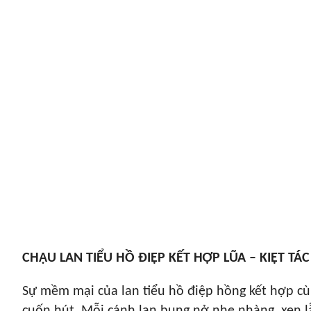
CHẬU LAN TIỂU HỒ ĐIỆP KẾT HỢP LŨA – KIỆT 
Sự mềm mại của lan tiểu hồ điệp hồng kết hợp cù