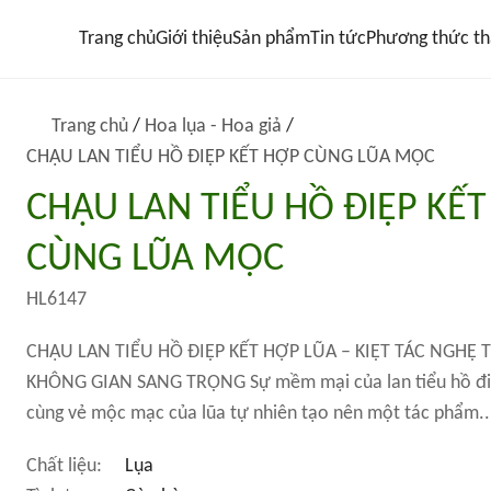
Trang chủ
Giới thiệu
Sản phẩm
Tin tức
Phương thức th
Trang chủ
/
Hoa lụa - Hoa giả
/
CHẬU LAN TIỂU HỒ ĐIỆP KẾT HỢP CÙNG LŨA MỘC
CHẬU LAN TIỂU HỒ ĐIỆP KẾ
CÙNG LŨA MỘC
HL6147
CHẬU LAN TIỂU HỒ ĐIỆP KẾT HỢP LŨA – KIỆT TÁC NGHỆ
KHÔNG GIAN SANG TRỌNG Sự mềm mại của lan tiểu hồ đi
cùng vẻ mộc mạc của lũa tự nhiên tạo nên một tác phẩm..
Chất liệu:
Lụa