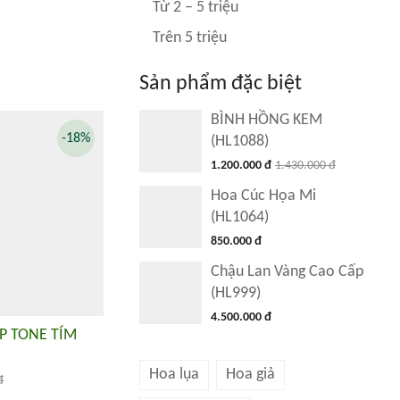
Từ 2 – 5 triệu
Trên 5 triệu
Sản phẩm đặc biệt
BÌNH HỒNG KEM
-18%
(HL1088)
1.200.000 đ
1.430.000 đ
Hoa Cúc Họa Mi
(HL1064)
850.000 đ
Chậu Lan Vàng Cao Cấp
(HL999)
4.500.000 đ
P TONE TÍM
Hoa lụa
Hoa giả
đ