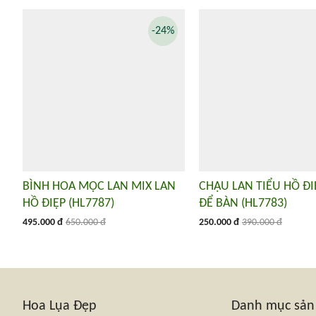
-24%
BÌNH HOA MỘC LAN MIX LAN
CHẬU LAN TIỂU HỒ Đ
HỒ ĐIỆP (HL7787)
ĐỂ BÀN (HL7783)
495.000 đ
650.000 đ
250.000 đ
390.000 đ
Hoa Lụa Đẹp
Danh mục sả