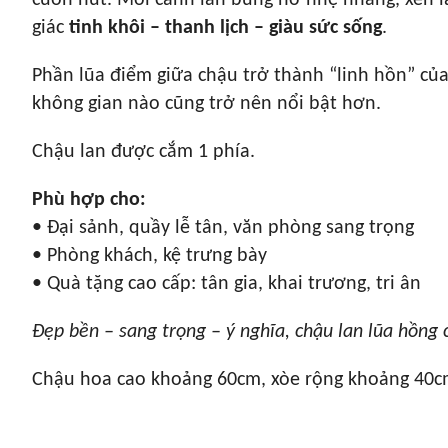
cuốn hút. Mỗi cánh lan bung nở nhẹ nhàng, xen 
giác
tinh khôi – thanh lịch – giàu sức sống
.
Phần lũa điểm giữa chậu trở thành “linh hồn” củ
không gian nào cũng trở nên nổi bật hơn.
Chậu lan được cắm 1 phía.
Phù hợp cho:
• Đại sảnh, quầy lễ tân, văn phòng sang trọng
• Phòng khách, kệ trưng bày
• Quà tặng cao cấp: tân gia, khai trương, tri ân
Đẹp bền – sang trọng – ý nghĩa, chậu lan lũa hồng 
Chậu hoa cao khoảng 60cm, xòe rộng khoảng 40