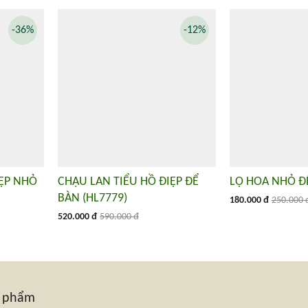
-36%
-12%
IỆP NHỎ
CHẬU LAN TIỂU HỒ ĐIỆP ĐỂ
LỌ HOA NHỎ ĐỂ
BÀN (HL7779)
180.000 đ
250.000 
520.000 đ
590.000 đ
n phẩm