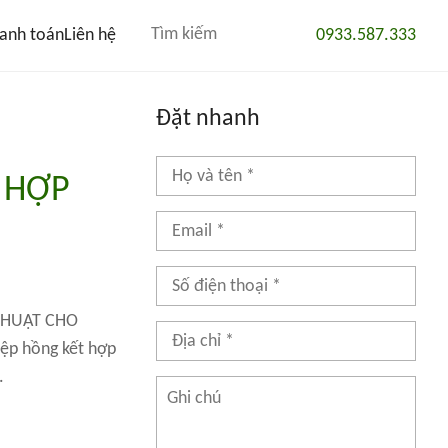
anh toán
Liên hệ
0933.587.333
Đặt nhanh
T HỢP
 THUẬT CHO
ệp hồng kết hợp
.