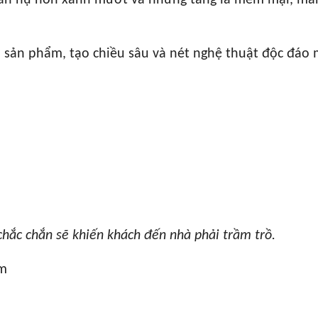
lẫn nụ non xanh mướt và những tầng lá mềm mại, man
a sản phẩm, tạo chiều sâu và nét nghệ thuật độc đáo 
chắc chắn sẽ khiến khách đến nhà phải trầm trồ.
cm