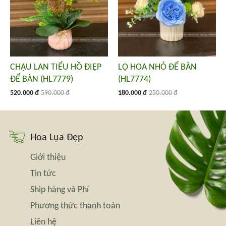
CHẬU LAN TIỂU HỒ ĐIỆP
LỌ HOA NHỎ ĐỂ BÀN
ĐỂ BÀN (HL7779)
(HL7774)
520.000 đ
590.000 đ
180.000 đ
250.000 đ
Hoa Lụa Đẹp
Giới thiệu
Tin tức
Ship hàng và Phí
Phương thức thanh toán
Liên hệ