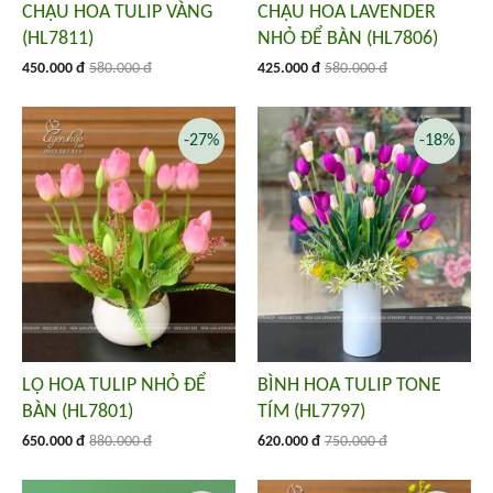
CHẬU HOA TULIP VÀNG
CHẬU HOA LAVENDER
(HL7811)
NHỎ ĐỂ BÀN (HL7806)
450.000 đ
580.000 đ
425.000 đ
580.000 đ
-27%
-18%
LỌ HOA TULIP NHỎ ĐỂ
BÌNH HOA TULIP TONE
BÀN (HL7801)
TÍM (HL7797)
650.000 đ
880.000 đ
620.000 đ
750.000 đ