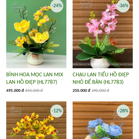
-24%
-36%
BÌNH HOA MỘC LAN MIX
CHẬU LAN TIỂU HỒ ĐIỆP
LAN HỒ ĐIỆP (HL7787)
NHỎ ĐỂ BÀN (HL7783)
495.000 đ
650.000 đ
250.000 đ
390.000 đ
-12%
-28%