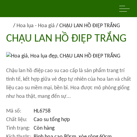
/
Hoa lụa - Hoa giả
/
CHẬU LAN HỒ ĐIỆP TRẮNG
CHẬU LAN HỒ ĐIỆP TRẮNG
Chậu lan hồ điệp cao su cao cấp là sản phẩm trang trí
tinh tế, kết hợp giữa vẻ đẹp tự nhiên của hoa lan và chất
liệu cao su mềm mại, bền bỉ. Hoa được mô phỏng giống
như hoa thật, mang đến sự...
Mã số:
HL6758
Chất liệu:
Cao su tổng hợp
Tình trạng:
Còn hàng
Kích thước:
Bình hoa cao 80cm, xòe rộng 60cm.