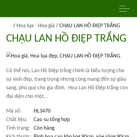
/
Hoa lụa - Hoa giả
/
CHẬU LAN HỒ ĐIỆP TRẮNG
CHẬU LAN HỒ ĐIỆP TRẮNG
Có thể nói, Lan Hồ Điệp trắng chính là biểu tượng cho
sự xinh đẹp, trang trọng nhưng cũng mang đến sự giàu
sang, phú quý cho gia đình. Hoa Lan Hồ Điệp trắng còn
đại diện cho một...
Mã số:
HL3470
Chất liệu:
Cao su tổng hợp
Tình trạng:
Còn hàng
Kích thước:
Bình hoa cao khoảng 90cm, xòe rộng 90cm.