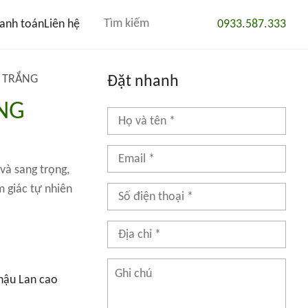
anh toán
Liên hệ
0933.587.333
M TRẮNG
Đặt nhanh
ẮNG
và sang trọng,
 giác tự nhiên
hậu Lan cao