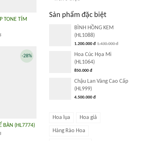
Sản phẩm đặc biệt
P TONE TÍM
BÌNH HỒNG KEM
(HL1088)
đ
1.200.000 đ
1.430.000 đ
Hoa Cúc Họa Mi
-28%
(HL1064)
850.000 đ
Chậu Lan Vàng Cao Cấp
(HL999)
4.500.000 đ
Hoa lụa
Hoa giả
 BÀN (HL7774)
Hàng Rào Hoa
đ