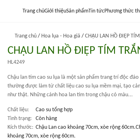
Trang chủ
Giới thiệu
Sản phẩm
Tin tức
Phương thức th
Trang chủ
/
Hoa lụa - Hoa giả
/
CHẬU LAN HỒ ĐIỆP TÍ
CHẬU LAN HỒ ĐIỆP TÍM TR
HL4249
Chậu lan tím cao su lụa là một sản phẩm trang trí độc đáo 
thường được làm từ chất liệu cao su lụa mềm mại, tạo cảm
như thật. Những cánh hoa lan tím trong chậu có màu...
Chất liệu:
Cao su tổng hợp
Tình trạng:
Còn hàng
Kích thước:
Chậu Lan cao khoảng 70cm, xòe rộng 60cm.C
khoảng 70cm, xòe rộng 60cm.