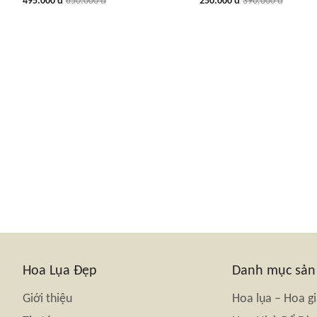
495.000 đ
650.000 đ
250.000 đ
390.000 đ
Hoa Lụa Đẹp
Danh mục sả
Giới thiệu
Hoa lụa – Hoa g