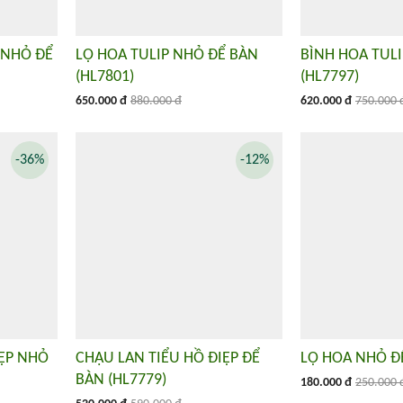
 NHỎ ĐỂ
LỌ HOA TULIP NHỎ ĐỂ BÀN
BÌNH HOA TULI
(HL7801)
(HL7797)
650.000 đ
880.000 đ
620.000 đ
750.000 
-36%
-12%
IỆP NHỎ
CHẬU LAN TIỂU HỒ ĐIỆP ĐỂ
LỌ HOA NHỎ ĐỂ
BÀN (HL7779)
180.000 đ
250.000 