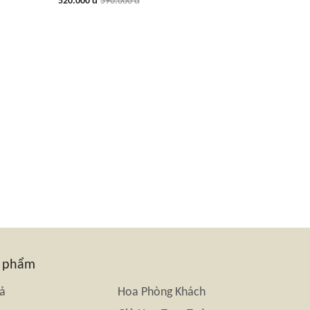
520.000 đ
590.000 đ
n phẩm
iả
Hoa Phòng Khách