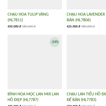
CHẬU HOA TULIP VÀNG
CHẬU HOA LAVENDER
(HL7811)
BÀN (HL7806)
450.000 đ
580.000 đ
425.000 đ
580.000 đ
-24%
BÌNH HOA MỘC LAN MIX LAN
CHẬU LAN TIỂU HỒ Đ
HỒ ĐIỆP (HL7787)
ĐỂ BÀN (HL7783)