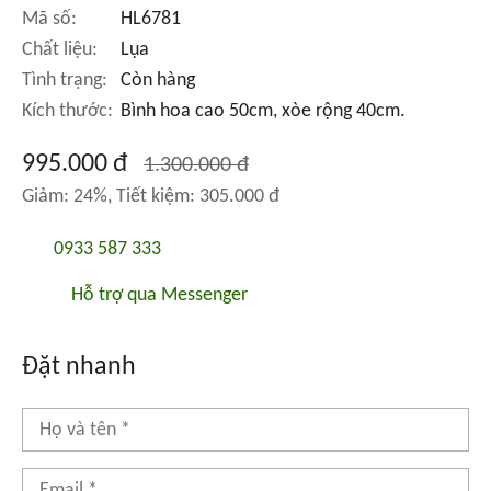
Mã số:
HL6781
Chất liệu:
Lụa
Tình trạng:
Còn hàng
Kích thước:
Bình hoa cao 50cm, xòe rộng 40cm.
995.000 đ
1.300.000 đ
Giảm: 24%, Tiết kiệm: 305.000 đ
0933 587 333
Hỗ trợ qua Messenger
Đặt nhanh