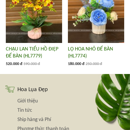
CHẬU LAN TIỂU HỒ ĐIỆP
LỌ HOA NHỎ ĐỂ BÀN
ĐỂ BÀN (HL7779)
(HL7774)
520.000 đ
590.000 đ
180.000 đ
250.000 đ
Hoa Lụa Đẹp
Giới thiệu
Tin tức
Ship hàng và Phí
Phương thức thanh toán