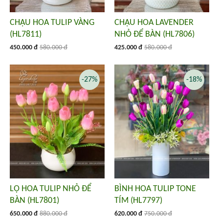
CHẬU HOA TULIP VÀNG
CHẬU HOA LAVENDER
(HL7811)
NHỎ ĐỂ BÀN (HL7806)
450.000 đ
580.000 đ
425.000 đ
580.000 đ
-27%
-18%
LỌ HOA TULIP NHỎ ĐỂ
BÌNH HOA TULIP TONE
BÀN (HL7801)
TÍM (HL7797)
650.000 đ
880.000 đ
620.000 đ
750.000 đ