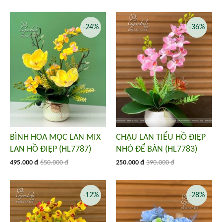
-24%
-36%
BÌNH HOA MỘC LAN MIX
CHẬU LAN TIỂU HỒ ĐIỆP
LAN HỒ ĐIỆP (HL7787)
NHỎ ĐỂ BÀN (HL7783)
495.000 đ
650.000 đ
250.000 đ
390.000 đ
-12%
-28%