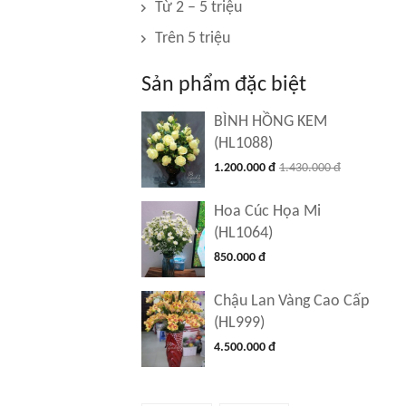
Từ 2 – 5 triệu
Trên 5 triệu
Sản phẩm đặc biệt
BÌNH HỒNG KEM
(HL1088)
1.200.000 đ
1.430.000 đ
Hoa Cúc Họa Mi
(HL1064)
850.000 đ
Chậu Lan Vàng Cao Cấp
(HL999)
4.500.000 đ