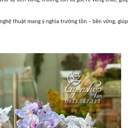
cho sự bền vững, trường tồn và gốc rễ vững chắc, giú
 nghệ thuật mang ý nghĩa trường tồn – bền vững, giúp