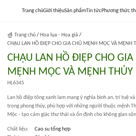
Trang chủ
Giới thiệu
Sản phẩm
Tin tức
Phương thức th
Trang chủ
/
Hoa lụa - Hoa giả
/
CHẬU LAN HỒ ĐIỆP CHO GIA CHỦ MỆNH MỘC VÀ MỆNH 
CHẬU LAN HỒ ĐIỆP CHO GIA
MỆNH MỘC VÀ MỆNH THỦY
HL6345
Lan hồ điệp tông xanh lam mang ý nghĩa bình an, trí tuệ v
trong phong thủy, phù hợp với những người thuộc mệnh T
Mộc - tạo cảm giác thư thái và ổn định cho không gian sốn
Chất liệu:
Cao su tổng hợp