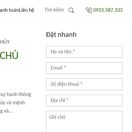
anh toán
Liên hệ
0933.587.333
Đặt nhanh
THỦY
 CHỦ
à sự hanh thông
hủy và mệnh
g và...