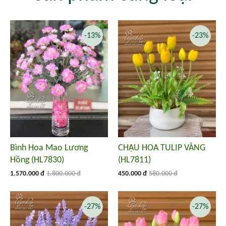
-13%
-23%
Bình Hoa Mao Lương
CHẬU HOA TULIP VÀNG
Hồng (HL7830)
(HL7811)
1.570.000 đ
1.800.000 đ
450.000 đ
580.000 đ
-27%
-27%