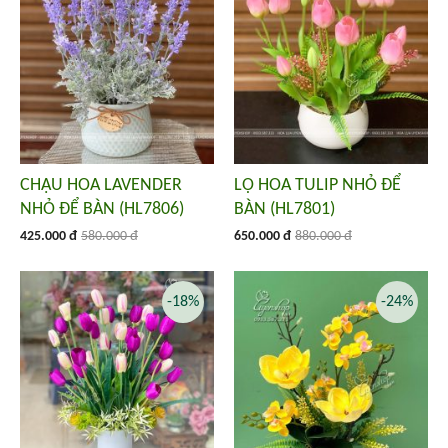
CHẬU HOA LAVENDER
LỌ HOA TULIP NHỎ ĐỂ
NHỎ ĐỂ BÀN (HL7806)
BÀN (HL7801)
425.000 đ
580.000 đ
650.000 đ
880.000 đ
-18%
-24%