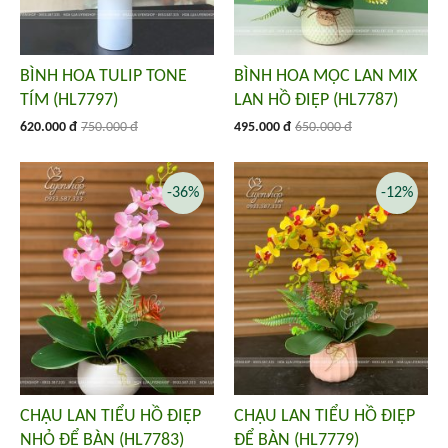
BÌNH HOA TULIP TONE
BÌNH HOA MỘC LAN MIX
TÍM (HL7797)
LAN HỒ ĐIỆP (HL7787)
620.000 đ
750.000 đ
495.000 đ
650.000 đ
-36%
-12%
CHẬU LAN TIỂU HỒ ĐIỆP
CHẬU LAN TIỂU HỒ ĐIỆP
NHỎ ĐỂ BÀN (HL7783)
ĐỂ BÀN (HL7779)