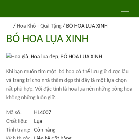
/
Hoa Khô - Quà Tặng
/
BÓ HOA LỤA XINH
BÓ HOA LỤA XINH
Khi bạn muốn tìm một bó hoa có thể lưu giữ được lâu
và trang trí cho nhà thêm đẹp thì đây là một lựa chọn
rất phù hợp. Với đặc tính là hoa lụa nên những bông hoa
không những luôn giữ...
Mã số:
HL4007
Chất liệu:
Lụa
Tình trạng:
Còn hàng
Kích thước:
Liên hệ đặt hàng