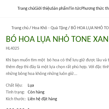
Trang chủ
Giới thiệu
Sản phẩm
Tin tức
Phương thức th
Trang chủ
/
Hoa Khô - Quà Tặng
/
BÓ HOA LỤA NHỎ T
BÓ HOA LỤA NHỎ TONE XA
HL4025
Khi bạn muốn tìm một bó hoa có thể lưu giữ được lâu và t
thêm đẹp thì đây là một lựa chọn rất phù hợp. Với đặc tính
những bông hoa không những luôn giữ...
Chất liệu:
Lụa
Tình trạng:
Còn hàng
Kích thước:
Liên hệ đặt hàng