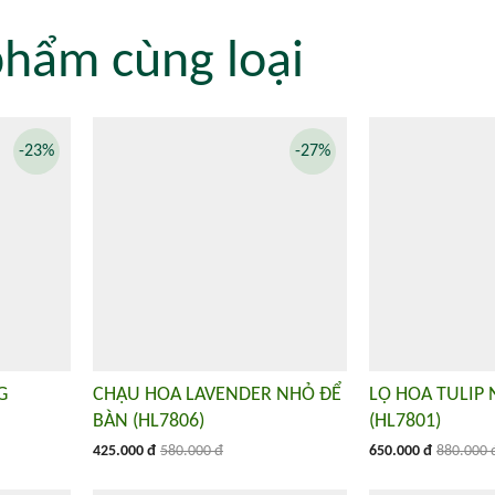
phẩm cùng loại
-23%
-27%
G
CHẬU HOA LAVENDER NHỎ ĐỂ
LỌ HOA TULIP
BÀN (HL7806)
(HL7801)
425.000 đ
580.000 đ
650.000 đ
880.000 