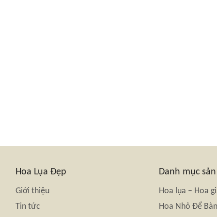
Hoa Lụa Đẹp
Danh mục sả
Giới thiệu
Hoa lụa – Hoa g
Tin tức
Hoa Nhỏ Để Bà