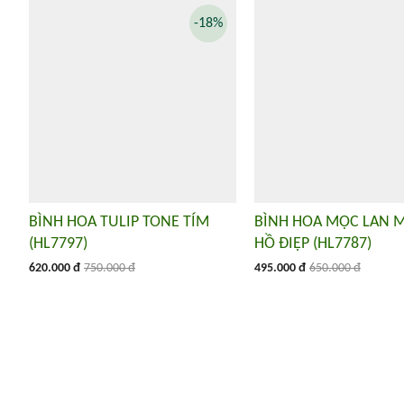
-18%
BÌNH HOA TULIP TONE TÍM
BÌNH HOA MỘC LAN M
(HL7797)
HỒ ĐIỆP (HL7787)
620.000 đ
750.000 đ
495.000 đ
650.000 đ