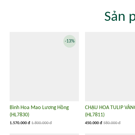
Sản 
-13%
Bình Hoa Mao Lương Hồng
CHẬU HOA TULIP VÀN
(HL7830)
(HL7811)
1.570.000 đ
1.800.000 đ
450.000 đ
580.000 đ