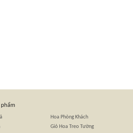
n phẩm
iả
Hoa Phòng Khách
n
Giỏ Hoa Treo Tường