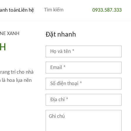
anh toán
Liên hệ
0933.587.333
ONE XANH
Đặt nhanh
NH
rang trí cho nhà
 là hoa lụa nên