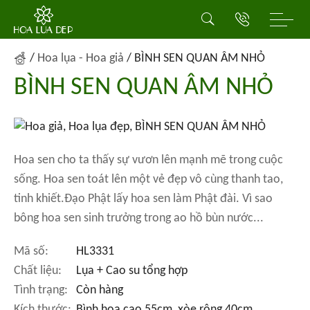
/
Hoa lụa - Hoa giả
/
BÌNH SEN QUAN ÂM NHỎ
BÌNH SEN QUAN ÂM NHỎ
Hoa sen cho ta thấy sự vươn lên mạnh mẽ trong cuộc
sống. Hoa sen toát lên một vẻ đẹp vô cùng thanh tao,
tinh khiết.Đạo Phật lấy hoa sen làm Phật đài. Vì sao
bông hoa sen sinh trưởng trong ao hồ bùn nước...
Mã số:
HL3331
Chất liệu:
Lụa + Cao su tổng hợp
Tình trạng:
Còn hàng
Kích thước:
Bình hoa cao 55cm, xòe rộng 40cm.