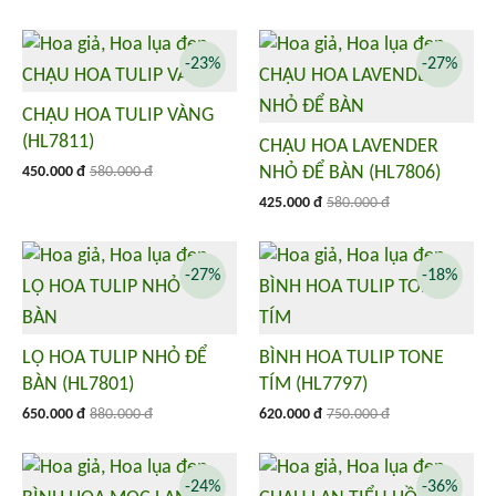
-23%
-27%
CHẬU HOA TULIP VÀNG
(HL7811)
CHẬU HOA LAVENDER
NHỎ ĐỂ BÀN (HL7806)
450.000 đ
580.000 đ
425.000 đ
580.000 đ
-27%
-18%
LỌ HOA TULIP NHỎ ĐỂ
BÌNH HOA TULIP TONE
BÀN (HL7801)
TÍM (HL7797)
650.000 đ
880.000 đ
620.000 đ
750.000 đ
-24%
-36%