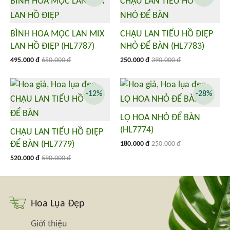
BÌNH HOA MỘC LAN MIX
CHẬU LAN TIỂU HỒ ĐIỆP
LAN HỒ ĐIỆP (HL7787)
NHỎ ĐỂ BÀN (HL7783)
495.000 đ
650.000 đ
250.000 đ
390.000 đ
-12%
-28%
LỌ HOA NHỎ ĐỂ BÀN
(HL7774)
CHẬU LAN TIỂU HỒ ĐIỆP
ĐỂ BÀN (HL7779)
180.000 đ
250.000 đ
520.000 đ
590.000 đ
Hoa Lụa Đẹp
Giới thiệu