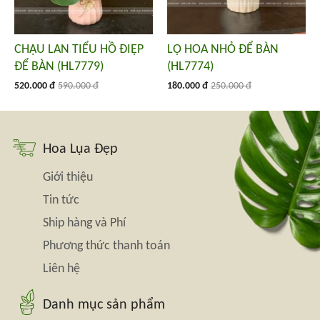
CHẬU LAN TIỂU HỒ ĐIỆP
LỌ HOA NHỎ ĐỂ BÀN
ĐỂ BÀN (HL7779)
(HL7774)
520.000 đ
590.000 đ
180.000 đ
250.000 đ
Hoa Lụa Đẹp
Giới thiệu
Tin tức
Ship hàng và Phí
Phương thức thanh toán
Liên hệ
Danh mục sản phẩm