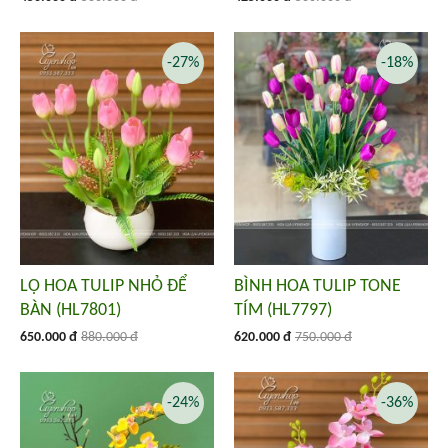
-27%
-18%
LỌ HOA TULIP NHỎ ĐỂ
BÌNH HOA TULIP TONE
BÀN (HL7801)
TÍM (HL7797)
650.000 đ
880.000 đ
620.000 đ
750.000 đ
-24%
-36%