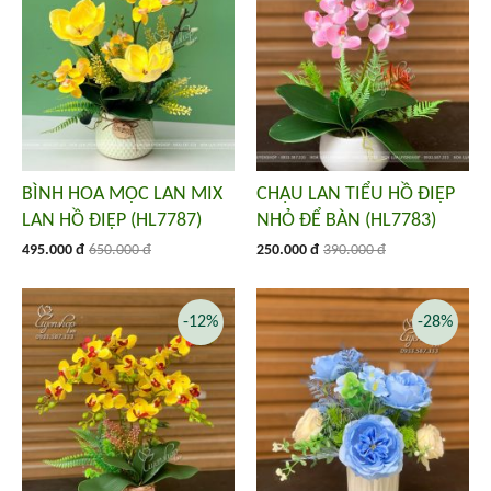
BÌNH HOA MỘC LAN MIX
CHẬU LAN TIỂU HỒ ĐIỆP
LAN HỒ ĐIỆP (HL7787)
NHỎ ĐỂ BÀN (HL7783)
495.000 đ
650.000 đ
250.000 đ
390.000 đ
-12%
-28%