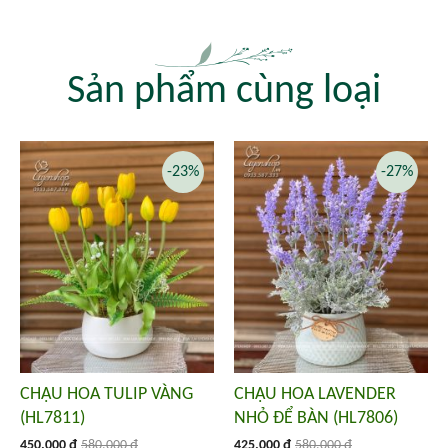
Sản phẩm cùng loại
-23%
-27%
CHẬU HOA TULIP VÀNG
CHẬU HOA LAVENDER
(HL7811)
NHỎ ĐỂ BÀN (HL7806)
450.000 đ
580.000 đ
425.000 đ
580.000 đ