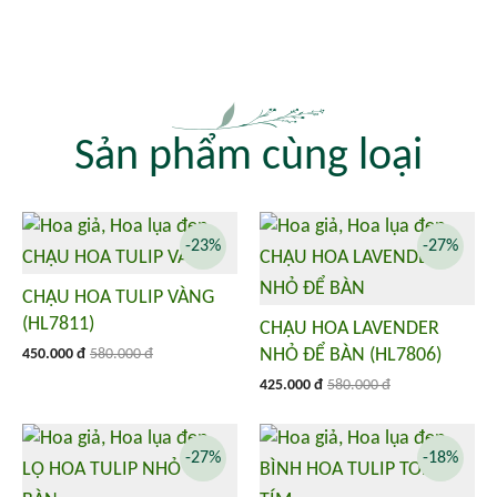
Sản phẩm cùng loại
-23%
-27%
CHẬU HOA TULIP VÀNG
(HL7811)
CHẬU HOA LAVENDER
NHỎ ĐỂ BÀN (HL7806)
450.000 đ
580.000 đ
425.000 đ
580.000 đ
-27%
-18%