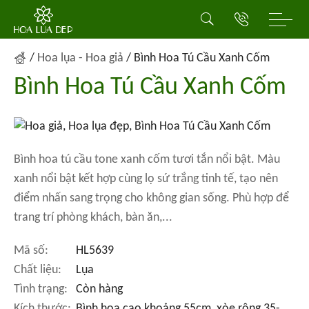
/
Hoa lụa - Hoa giả
/
Bình Hoa Tú Cầu Xanh Cốm
Bình Hoa Tú Cầu Xanh Cốm
Bình hoa tú cầu tone xanh cốm tươi tắn nổi bật. Màu
xanh nổi bật kết hợp cùng lọ sứ trắng tinh tế, tạo nên
điểm nhấn sang trọng cho không gian sống. Phù hợp để
trang trí phòng khách, bàn ăn,...
Mã số:
HL5639
Chất liệu:
Lụa
Tình trạng:
Còn hàng
Kích thước:
Bình hoa cao khoảng 55cm, xòe rộng 35-