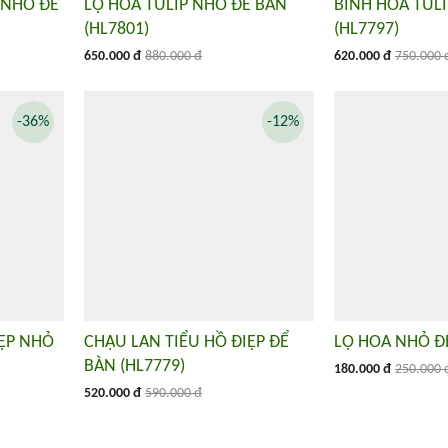
 NHỎ ĐỂ
LỌ HOA TULIP NHỎ ĐỂ BÀN
BÌNH HOA TULI
(HL7801)
(HL7797)
650.000 đ
880.000 đ
620.000 đ
750.000 
-36%
-12%
IỆP NHỎ
CHẬU LAN TIỂU HỒ ĐIỆP ĐỂ
LỌ HOA NHỎ ĐỂ
BÀN (HL7779)
180.000 đ
250.000 
520.000 đ
590.000 đ