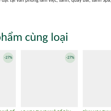
ể đặt tại văn phòng làm việc, sảnh, quầy bar, sảnh Sp
phẩm cùng loại
-27%
-27%