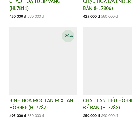
CHẬU HOA TULIP VÀNG
CHẬU HOA LAVENDER
(HL7811)
BÀN (HL7806)
450.000 đ
580.000 đ
425.000 đ
580.000 đ
-24%
BÌNH HOA MỘC LAN MIX LAN
CHẬU LAN TIỂU HỒ Đ
HỒ ĐIỆP (HL7787)
ĐỂ BÀN (HL7783)
495.000 đ
650.000 đ
250.000 đ
390.000 đ