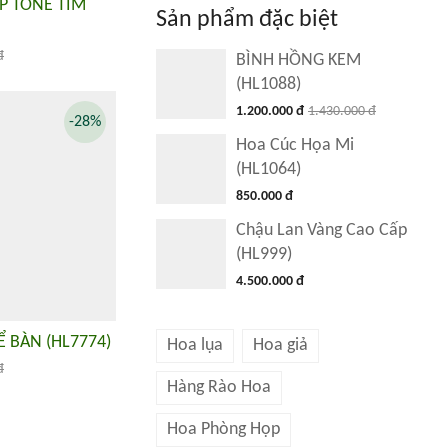
P TONE TÍM
Sản phẩm đặc biệt
đ
BÌNH HỒNG KEM
(HL1088)
1.200.000 đ
1.430.000 đ
-28%
Hoa Cúc Họa Mi
(HL1064)
850.000 đ
Chậu Lan Vàng Cao Cấp
(HL999)
4.500.000 đ
 BÀN (HL7774)
Hoa lụa
Hoa giả
đ
Hàng Rào Hoa
Hoa Phòng Họp