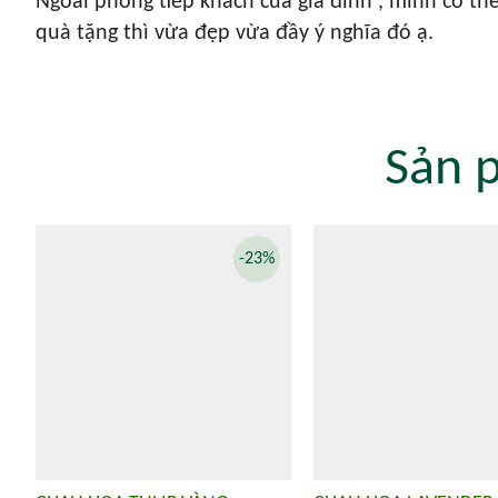
Ngoài phòng tiếp khách của gia đình , mình có th
quà tặng thì vừa đẹp vừa đầy ý nghĩa đó ạ.
Sản 
-23%