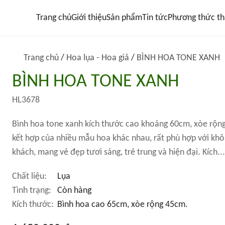
Trang chủ
Giới thiệu
Sản phẩm
Tin tức
Phương thức th
Trang chủ
/
Hoa lụa - Hoa giả
/
BÌNH HOA TONE XANH
BÌNH HOA TONE XANH
HL3678
Bình hoa tone xanh kích thước cao khoảng 60cm, xòe rộng
kết hợp của nhiều mẫu hoa khác nhau, rất phù hợp với kh
khách, mang vẻ đẹp tươi sáng, trẻ trung và hiện đại. Kích...
Chất liệu:
Lụa
Tình trạng:
Còn hàng
Kích thước:
Bình hoa cao 65cm, xòe rộng 45cm.