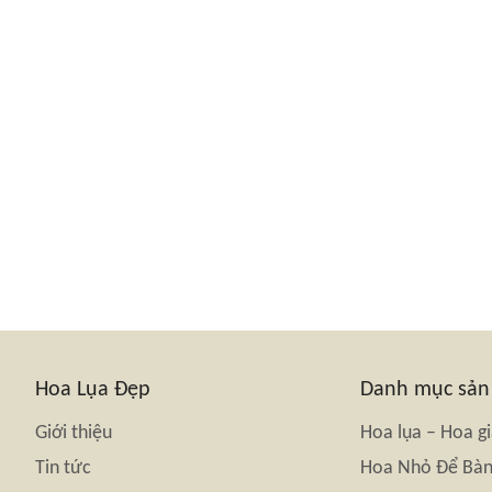
Hoa Lụa Đẹp
Danh mục sả
Giới thiệu
Hoa lụa – Hoa g
Tin tức
Hoa Nhỏ Để Bà