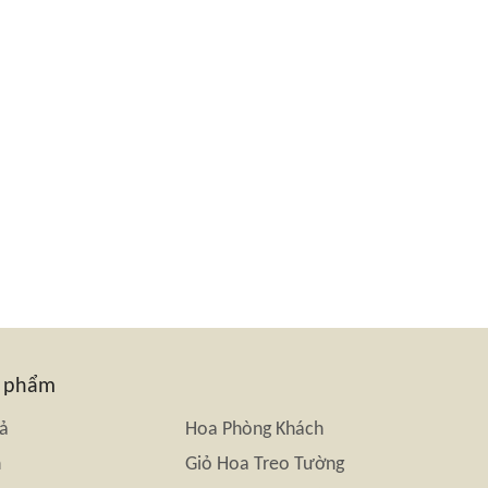
n phẩm
iả
Hoa Phòng Khách
n
Giỏ Hoa Treo Tường