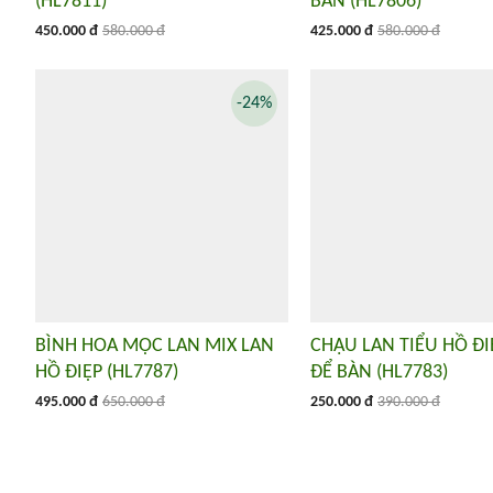
(HL7811)
BÀN (HL7806)
450.000 đ
580.000 đ
425.000 đ
580.000 đ
-24%
BÌNH HOA MỘC LAN MIX LAN
CHẬU LAN TIỂU HỒ Đ
HỒ ĐIỆP (HL7787)
ĐỂ BÀN (HL7783)
495.000 đ
650.000 đ
250.000 đ
390.000 đ