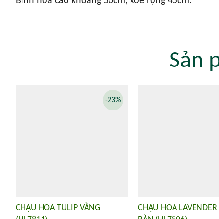
Bình hoa cao khoảng 50cm, xòe rộng 45cm.
Sản 
-23%
CHẬU HOA TULIP VÀNG
CHẬU HOA LAVENDER