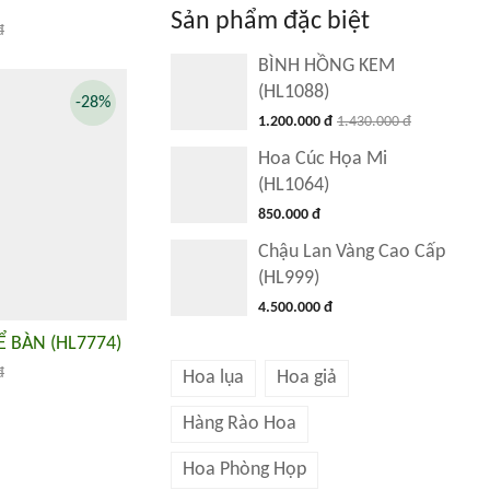
Sản phẩm đặc biệt
đ
BÌNH HỒNG KEM
(HL1088)
-28%
1.200.000 đ
1.430.000 đ
Hoa Cúc Họa Mi
(HL1064)
850.000 đ
Chậu Lan Vàng Cao Cấp
(HL999)
4.500.000 đ
 BÀN (HL7774)
đ
Hoa lụa
Hoa giả
Hàng Rào Hoa
Hoa Phòng Họp