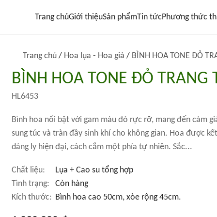
Trang chủ
Giới thiệu
Sản phẩm
Tin tức
Phương thức th
Trang chủ
/
Hoa lụa - Hoa giả
/
BÌNH HOA TONE ĐỎ TRA
BÌNH HOA TONE ĐỎ TRANG T
HL6453
Bình hoa nổi bật với gam màu đỏ rực rỡ, mang đến cảm giá
sung túc và tràn đầy sinh khí cho không gian. Hoa được kết
dáng ly hiện đại, cách cắm một phía tự nhiên. Sắc...
Chất liệu:
Lụa + Cao su tổng hợp
Tình trạng:
Còn hàng
Kích thước:
Bình hoa cao 50cm, xòe rộng 45cm.