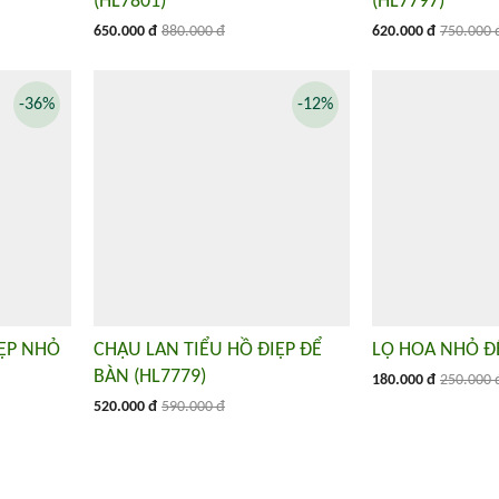
(HL7801)
(HL7797)
650.000 đ
880.000 đ
620.000 đ
750.000 
-36%
-12%
IỆP NHỎ
CHẬU LAN TIỂU HỒ ĐIỆP ĐỂ
LỌ HOA NHỎ ĐỂ
BÀN (HL7779)
180.000 đ
250.000 
520.000 đ
590.000 đ