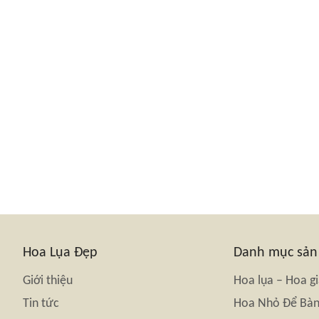
Hoa Lụa Đẹp
Danh mục sả
Giới thiệu
Hoa lụa – Hoa g
Tin tức
Hoa Nhỏ Để Bà