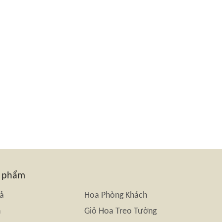
n phẩm
iả
Hoa Phòng Khách
n
Giỏ Hoa Treo Tường