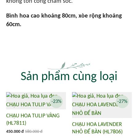
không tốn công chăm sóc.
Bình hoa cao khoảng 80cm, xòe rộng khoảng
60cm.
Sản phẩm cùng loại
-23%
-27%
CHẬU HOA TULIP VÀNG
(HL7811)
CHẬU HOA LAVENDER
NHỎ ĐỂ BÀN (HL7806)
450.000 đ
580.000 đ