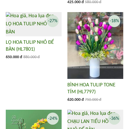
425.000 đ
580.000 đ
-27%
-18%
LỌ HOA TULIP NHỎ ĐỂ
BÀN (HL7801)
650.000 đ
880.000 đ
BÌNH HOA TULIP TONE
TÍM (HL7797)
620.000 đ
750.000 đ
-24%
-36%