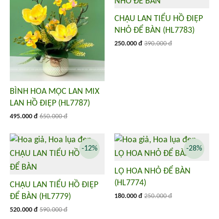
CHẬU LAN TIỂU HỒ ĐIỆP
NHỎ ĐỂ BÀN (HL7783)
250.000 đ
390.000 đ
BÌNH HOA MỘC LAN MIX
LAN HỒ ĐIỆP (HL7787)
495.000 đ
650.000 đ
-12%
-28%
LỌ HOA NHỎ ĐỂ BÀN
(HL7774)
CHẬU LAN TIỂU HỒ ĐIỆP
ĐỂ BÀN (HL7779)
180.000 đ
250.000 đ
520.000 đ
590.000 đ