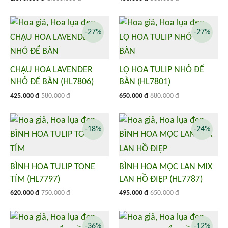
-27%
-27%
CHẬU HOA LAVENDER
LỌ HOA TULIP NHỎ ĐỂ
NHỎ ĐỂ BÀN (HL7806)
BÀN (HL7801)
425.000 đ
580.000 đ
650.000 đ
880.000 đ
-18%
-24%
BÌNH HOA TULIP TONE
BÌNH HOA MỘC LAN MIX
TÍM (HL7797)
LAN HỒ ĐIỆP (HL7787)
620.000 đ
750.000 đ
495.000 đ
650.000 đ
-36%
-12%