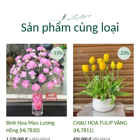
Sản phẩm cùng loại
-13%
-23%
Bình Hoa Mao Lương
CHẬU HOA TULIP VÀNG
Hồng (HL7830)
(HL7811)
1.570.000 đ
1.800.000 đ
450.000 đ
580.000 đ